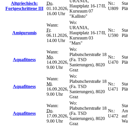
URANIA,
Altgriechisch:
Do.
Nr.:
Sta
Hauptplatz 16-17/II,
Fortgeschrittene III
01.10.2026,
U809
Plä
Kursraum 07
16.00 Uhr
"Kallisto"
Wo:
Wann:
URANIA,
Fr.
Nr.:
Sta
Amigurumis
Hauptplatz 16-17/II,
06.11.2026,
U590
Plä
Kursraum 03
14.00 Uhr
"Mars"
Wo:
Wann:
Plabutscherstraße 18
Mo.
Nr.:
Sta
Aquafitness
(Fa. TSD
14.09.2026,
U470
Plä
Sanierungen), 8020
9.00 Uhr
Graz
Wo:
Wann:
Plabutscherstraße 18
Mi.
Nr.:
Sta
Aquafitness
(Fa. TSD
16.09.2026,
U471
Plä
Sanierungen), 8020
9.00 Uhr
Graz
Wo:
Wann:
Sta
Plabutscherstraße 18
Do.
Nr.:
An
Aquafitness
(Fa. TSD
17.09.2026,
U472
auf
Sanierungen), 8020
9.00 Uhr
War
Graz