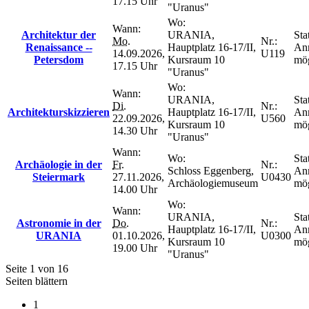
17.15 Uhr
"Uranus"
Wo:
Wann:
Architektur der
URANIA,
Sta
Mo.
Nr.:
Renaissance --
Hauptplatz 16-17/II,
An
14.09.2026,
U119
Petersdom
Kursraum 10
mög
17.15 Uhr
"Uranus"
Wo:
Wann:
URANIA,
Sta
Di.
Nr.:
Architekturskizzieren
Hauptplatz 16-17/II,
An
22.09.2026,
U560
Kursraum 10
mög
14.30 Uhr
"Uranus"
Wann:
Wo:
Sta
Archäologie in der
Fr.
Nr.:
Schloss Eggenberg,
An
Steiermark
27.11.2026,
U0430
Archäologiemuseum
mög
14.00 Uhr
Wo:
Wann:
URANIA,
Sta
Astronomie in der
Do.
Nr.:
Hauptplatz 16-17/II,
An
URANIA
01.10.2026,
U0300
Kursraum 10
mög
19.00 Uhr
"Uranus"
Seite 1 von 16
Seiten blättern
1