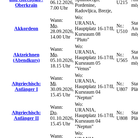
06.12.2026,
U215
Oberkrain
Pordenine,
mög
7.00 Uhr
Radovljica, Brezje,
Wo:
Wann:
URANIA,
Sta
Mo.
Nr.:
Akkordeon
Hauptplatz 16-17/II,
An
28.09.2026,
U510
Kursraum 08
mög
14.00 Uhr
"Pluto"
Wo:
Wann:
URANIA,
Sta
Aktzeichnen
Mo.
Nr.:
Hauptplatz 16-17/II,
An
(Abendkurs)
05.10.2026,
U565
Kursraum 05
mög
18.15 Uhr
"Venus"
Wo:
Wann:
URANIA,
Altgriechisch:
Mi.
Nr.:
Sta
Hauptplatz 16-17/II,
Anfänger I
30.09.2026,
U807
Plä
Kursraum 04
15.45 Uhr
"Neptun"
Wo:
Wann:
URANIA,
Altgriechisch:
Do.
Nr.:
Sta
Hauptplatz 16-17/II,
Anfänger II
01.10.2026,
U808
Plä
Kursraum 04
15.45 Uhr
"Neptun"
Wo:
Wann: