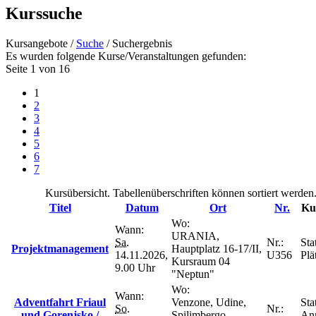
Kurssuche
Kursangebote
/
Suche
/
Suchergebnis
Es wurden folgende Kurse/Veranstaltungen gefunden:
Seite 1 von 16
1
2
3
4
5
6
7
Kursübersicht. Tabellenüberschriften können sortiert werden
Titel
Datum
Ort
Nr.
Ku
Wo:
Wann:
URANIA,
Sa.
Nr.:
Sta
Projektmanagement
Hauptplatz 16-17/II,
14.11.2026,
U356
Plä
Kursraum 04
9.00 Uhr
"Neptun"
Wo:
Wann:
Adventfahrt Friaul
Venzone, Udine,
Sta
So.
Nr.:
und Gorenjsko /
Spilimbergo,
An