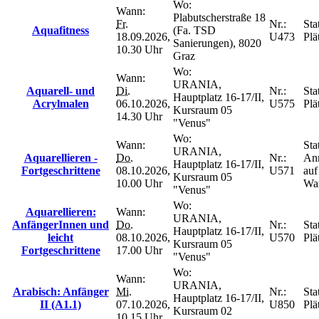
Wo:
Wann:
Plabutscherstraße 18
Fr.
Nr.:
Sta
Aquafitness
(Fa. TSD
18.09.2026,
U473
Plä
Sanierungen), 8020
10.30 Uhr
Graz
Wo:
Wann:
URANIA,
Aquarell- und
Di.
Nr.:
Sta
Hauptplatz 16-17/II,
Acrylmalen
06.10.2026,
U575
Plä
Kursraum 05
14.30 Uhr
"Venus"
Wo:
Wann:
Sta
URANIA,
Aquarellieren -
Do.
Nr.:
An
Hauptplatz 16-17/II,
Fortgeschrittene
08.10.2026,
U571
auf
Kursraum 05
10.00 Uhr
War
"Venus"
Wo:
Aquarellieren:
Wann:
URANIA,
AnfängerInnen und
Do.
Nr.:
Sta
Hauptplatz 16-17/II,
leicht
08.10.2026,
U570
Plä
Kursraum 05
Fortgeschrittene
17.00 Uhr
"Venus"
Wo:
Wann:
URANIA,
Arabisch: Anfänger
Mi.
Nr.:
Sta
Hauptplatz 16-17/II,
II (A1.1)
07.10.2026,
U850
Plä
Kursraum 02
10.15 Uhr