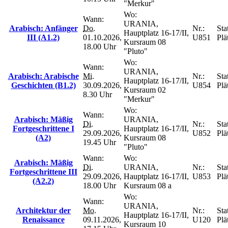
"Merkur"
Wo:
Wann:
URANIA,
Arabisch: Anfänger
Do.
Nr.:
Sta
Hauptplatz 16-17/II,
III (A1.2)
01.10.2026,
U851
Plä
Kursraum 08
18.00 Uhr
"Pluto"
Wo:
Wann:
URANIA,
Arabisch: Arabische
Mi.
Nr.:
Sta
Hauptplatz 16-17/II,
Geschichten (B1.2)
30.09.2026,
U854
Plä
Kursraum 02
8.30 Uhr
"Merkur"
Wo:
Wann:
Arabisch: Mäßig
URANIA,
Di.
Nr.:
Sta
Fortgeschrittene I
Hauptplatz 16-17/II,
29.09.2026,
U852
Plä
(A2)
Kursraum 08
19.45 Uhr
"Pluto"
Wann:
Wo:
Arabisch: Mäßig
Di.
URANIA,
Nr.:
Sta
Fortgeschrittene III
29.09.2026,
Hauptplatz 16-17/II,
U853
Plä
(A2.2)
18.00 Uhr
Kursraum 08 a
Wo:
Wann:
URANIA,
Architektur der
Mo.
Nr.:
Sta
Hauptplatz 16-17/II,
Renaissance
09.11.2026,
U120
Plä
Kursraum 10