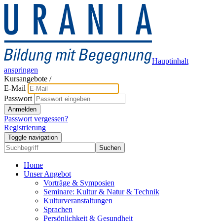
Hauptinhalt
anspringen
Kursangebote
/
E-Mail
Passwort
Anmelden
Passwort vergessen?
Registrierung
Toggle navigation
Suchen
Home
Unser Angebot
Vorträge & Symposien
Seminare: Kultur & Natur & Technik
Kulturveranstaltungen
Sprachen
Persönlichkeit & Gesundheit