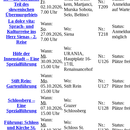
Fr.
Nr.:
Teil des
kem, Martjanci,
Anmeldu
02.10.2026,
T209
slowenischen
Murska Sobota,
auf Wartel
7.00 Uhr
Übermurgebiets
Selo, Beltinci
La dolce vita:
Wann:
Sprach- und
Status:
So.
Wo:
Nr.:
Kulturreise ins
Anmeldu
27.09.2026,
Siena
T218
Herz Sienas - 2.
möglich
7.00 Uhr
Reise
Wo:
Wann:
Höfe der
URANIA,
Mi.
Nr.:
Status:
Innenstadt -- Eine
Hauptplatz 16-
30.09.2026,
U126
Plätze fre
Spezialführung
17/II,
15.00 Uhr
Renaissancehof
Wann:
Stift Rein:
Mo.
Wo:
Nr.:
Status:
Gartenführung
05.10.2026,
Stift Rein
U127
Plätze fre
15.00 Uhr
Wann:
Schlossberg --
Wo:
Mi.
Nr.:
Status:
Eine
Grazer
07.10.2026,
U128
Plätze fre
Spezialführung
Schlossberg
15.00 Uhr
Wann:
Führung: Schloss
Wo:
Mi.
Nr.:
Status:
und Kirche St.
Schloss St.