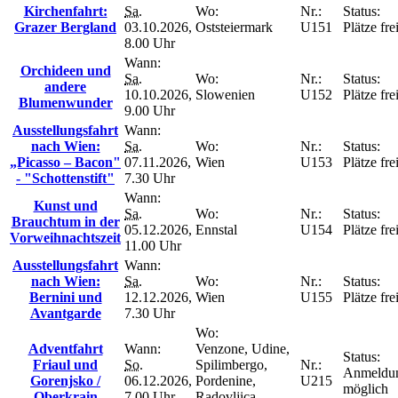
Kirchenfahrt:
Sa.
Wo:
Nr.:
Status:
Grazer Bergland
03.10.2026,
Oststeiermark
U151
Plätze fre
8.00 Uhr
Wann:
Orchideen und
Sa.
Wo:
Nr.:
Status:
andere
10.10.2026,
Slowenien
U152
Plätze fre
Blumenwunder
9.00 Uhr
Ausstellungsfahrt
Wann:
nach Wien:
Sa.
Wo:
Nr.:
Status:
„Picasso – Bacon"
07.11.2026,
Wien
U153
Plätze fre
- "Schottenstift"
7.30 Uhr
Wann:
Kunst und
Sa.
Wo:
Nr.:
Status:
Brauchtum in der
05.12.2026,
Ennstal
U154
Plätze fre
Vorweihnachtszeit
11.00 Uhr
Ausstellungsfahrt
Wann:
nach Wien:
Sa.
Wo:
Nr.:
Status:
Bernini und
12.12.2026,
Wien
U155
Plätze fre
Avantgarde
7.30 Uhr
Wo:
Adventfahrt
Wann:
Venzone, Udine,
Status:
Friaul und
So.
Spilimbergo,
Nr.:
Anmeldu
Gorenjsko /
06.12.2026,
Pordenine,
U215
möglich
Oberkrain
7.00 Uhr
Radovljica,