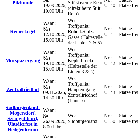
Pilzkunde
Stiftstaverne Rein
19.09.2026,
U140
Plätze fre
(direkt beim Stift
10.00 Uhr
Rein)
Wo:
Wann:
Treffpunkt:
Mo.
Nr.:
Status:
Reinerkogel
Robert-Stolz-
12.10.2026,
U141
Plätze fre
Gasse (Haltestelle
15.00 Uhr
der Linien 3 & 5)
Wo:
Wann:
Treffpunkt:
Mo.
Nr.:
Status:
Murspaziergang
Keplerbrücke
19.10.2026,
U142
Plätze fre
(Haltestelle der
15.00 Uhr
Linien 3 & 5)
Wo:
Wann:
Treffpunkt:
Mo.
Nr.:
Status:
Zentralfriedhof
Haupteingang
09.11.2026,
U143
Plätze fre
Zentralfriedhof
14.30 Uhr
(Linie 5)
Südburgenland:
Wann:
Mogersdorf,
Sa.
Wo:
Nr.:
Status:
Szentgotthard,
26.09.2026,
Südburgenland
U150
Plätze fre
Uhudlerfest in
8.00 Uhr
Heiligenbrunn
Wann: