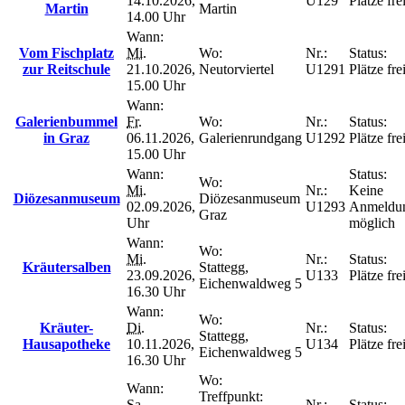
14.10.2026,
U129
Plätze fre
Martin
Martin
14.00 Uhr
Wann:
Vom Fischplatz
Mi.
Wo:
Nr.:
Status:
zur Reitschule
21.10.2026,
Neutorviertel
U1291
Plätze fre
15.00 Uhr
Wann:
Galerienbummel
Fr.
Wo:
Nr.:
Status:
in Graz
06.11.2026,
Galerienrundgang
U1292
Plätze fre
15.00 Uhr
Wann:
Status:
Wo:
Mi.
Nr.:
Keine
Diözesanmuseum
Diözesanmuseum
02.09.2026,
U1293
Anmeldu
Graz
Uhr
möglich
Wann:
Wo:
Mi.
Nr.:
Status:
Kräutersalben
Stattegg,
23.09.2026,
U133
Plätze fre
Eichenwaldweg 5
16.30 Uhr
Wann:
Wo:
Kräuter-
Di.
Nr.:
Status:
Stattegg,
Hausapotheke
10.11.2026,
U134
Plätze fre
Eichenwaldweg 5
16.30 Uhr
Wo:
Wann:
Treffpunkt:
Sa.
Nr.:
Status: