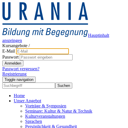
Hauptinhalt
anspringen
Kursangebote
/
E-Mail
Passwort
Anmelden
Passwort vergessen?
Registrierung
Toggle navigation
Suchen
Home
Unser Angebot
Vorträge & Symposien
Seminare: Kultur & Natur & Technik
Kulturveranstaltungen
Sprachen
Persönlichkeit & Gesundheit