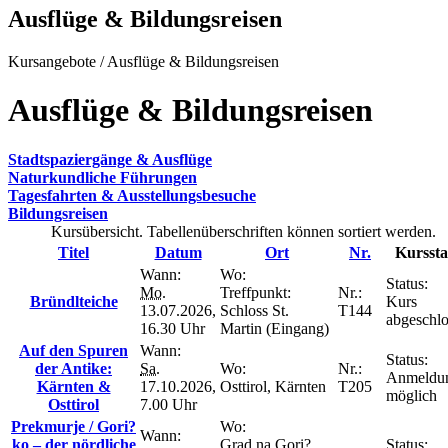
Ausflüge & Bildungsreisen
Kursangebote
/
Ausflüge & Bildungsreisen
Ausflüge & Bildungsreisen
Stadtspaziergänge & Ausflüge
Naturkundliche Führungen
Tagesfahrten & Ausstellungsbesuche
Bildungsreisen
Kursübersicht. Tabellenüberschriften können sortiert werden.
Titel
Datum
Ort
Nr.
Kurssta
Wann:
Wo:
Status:
Mo.
Treffpunkt:
Nr.:
Bründlteiche
Kurs
13.07.2026,
Schloss St.
T144
abgeschl
16.30 Uhr
Martin (Eingang)
Auf den Spuren
Wann:
Status:
der Antike:
Sa.
Wo:
Nr.:
Anmeldu
Kärnten &
17.10.2026,
Osttirol, Kärnten
T205
möglich
Osttirol
7.00 Uhr
Prekmurje / Gori?
Wo:
Wann:
ko – der nördliche
Grad na Gori?
Status: