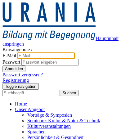
Hauptinhalt
anspringen
Kursangebote
/
E-Mail
Passwort
Anmelden
Passwort vergessen?
Registrierung
Toggle navigation
Suchen
Home
Unser Angebot
Vorträge & Symposien
Seminare: Kultur & Natur & Technik
Kulturveranstaltungen
Sprachen
Persönlichkeit & Gesundheit