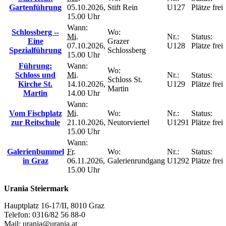
Gartenführung
05.10.2026,
Stift Rein
U127
Plätze frei
15.00 Uhr
Wann:
Schlossberg --
Wo:
Mi.
Nr.:
Status:
Eine
Grazer
07.10.2026,
U128
Plätze frei
Spezialführung
Schlossberg
15.00 Uhr
Führung:
Wann:
Wo:
Schloss und
Mi.
Nr.:
Status:
Schloss St.
Kirche St.
14.10.2026,
U129
Plätze frei
Martin
Martin
14.00 Uhr
Wann:
Vom Fischplatz
Mi.
Wo:
Nr.:
Status:
zur Reitschule
21.10.2026,
Neutorviertel
U1291
Plätze frei
15.00 Uhr
Wann:
Galerienbummel
Fr.
Wo:
Nr.:
Status:
in Graz
06.11.2026,
Galerienrundgang
U1292
Plätze frei
15.00 Uhr
Urania Steiermark
Hauptplatz 16-17/II, 8010 Graz
Telefon: 0316/82 56 88-0
Mail: urania@urania.at