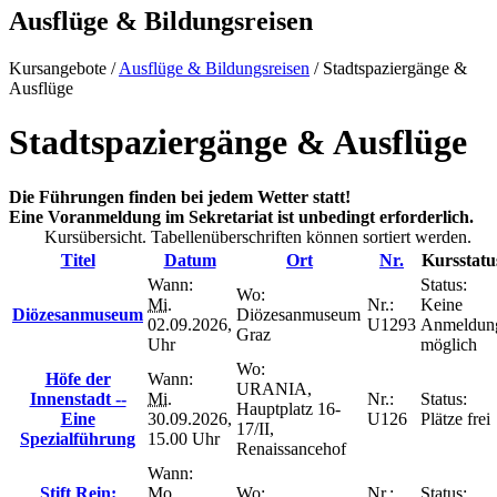
Ausflüge & Bildungsreisen
Kursangebote
/
Ausflüge & Bildungsreisen
/
Stadtspaziergänge &
Ausflüge
Stadtspaziergänge & Ausflüge
Die Führungen finden bei jedem Wetter statt!
Eine Voranmeldung im Sekretariat ist unbedingt erforderlich.
Kursübersicht. Tabellenüberschriften können sortiert werden.
Titel
Datum
Ort
Nr.
Kursstatu
Wann:
Status:
Wo:
Mi.
Nr.:
Keine
Diözesanmuseum
Diözesanmuseum
02.09.2026,
U1293
Anmeldun
Graz
Uhr
möglich
Wo:
Höfe der
Wann:
URANIA,
Innenstadt --
Mi.
Nr.:
Status:
Hauptplatz 16-
Eine
30.09.2026,
U126
Plätze frei
17/II,
Spezialführung
15.00 Uhr
Renaissancehof
Wann:
Stift Rein:
Mo.
Wo:
Nr.:
Status: