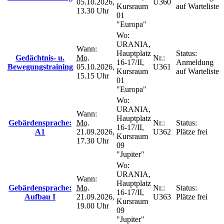
05.10.2026,
U360
Kursraum
auf Warteliste
13.30 Uhr
01
"Europa"
Wo:
URANIA,
Wann:
Hauptplatz
Status:
Gedächtnis- u.
Mo.
Nr.:
16-17/II,
Anmeldung
Bewegungstraining
05.10.2026,
U361
Kursraum
auf Warteliste
15.15 Uhr
01
"Europa"
Wo:
URANIA,
Wann:
Hauptplatz
Gebärdensprache:
Mo.
Nr.:
Status:
16-17/II,
A1
21.09.2026,
U362
Plätze frei
Kursraum
17.30 Uhr
09
"Jupiter"
Wo:
URANIA,
Wann:
Hauptplatz
Gebärdensprache:
Mo.
Nr.:
Status:
16-17/II,
Aufbau I
21.09.2026,
U363
Plätze frei
Kursraum
19.00 Uhr
09
"Jupiter"