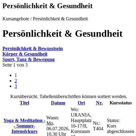
Persönlichkeit & Gesundheit
Kursangebote
/
Persönlichkeit & Gesundheit
Persönlichkeit & Gesundheit
Persönlichkeit & Bewusstsein
Körper & Gesundheit
Sport, Tanz & Bewegung
Seite 1 von 3
1
2
3
Kursübersicht. Tabellenüberschriften können sortiert werden.
Titel
Datum
Ort
Nr.
Kursstatus
Wo:
URANIA,
Wann:
Yoga & Meditation -
Hauptplatz
Status:
Mo.
Nr.:
- Sommer-
16-17/II,
Kurs
06.07.2026,
T404
Intensivkurs
Kursraum
abgeschlossen
10.30 Uhr