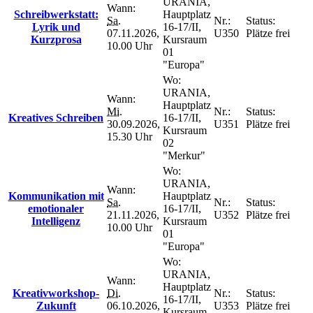
URANIA,
Wann:
Schreibwerkstatt:
Hauptplatz
Sa.
Nr.:
Status:
Lyrik und
16-17/II,
07.11.2026,
U350
Plätze frei
Kurzprosa
Kursraum
10.00 Uhr
01
"Europa"
Wo:
URANIA,
Wann:
Hauptplatz
Mi.
Nr.:
Status:
Kreatives Schreiben
16-17/II,
30.09.2026,
U351
Plätze frei
Kursraum
15.30 Uhr
02
"Merkur"
Wo:
URANIA,
Wann:
Kommunikation mit
Hauptplatz
Sa.
Nr.:
Status:
emotionaler
16-17/II,
21.11.2026,
U352
Plätze frei
Intelligenz
Kursraum
10.00 Uhr
01
"Europa"
Wo:
URANIA,
Wann:
Hauptplatz
Kreativworkshop-
Di.
Nr.:
Status:
16-17/II,
Zukunft
06.10.2026,
U353
Plätze frei
Kursraum