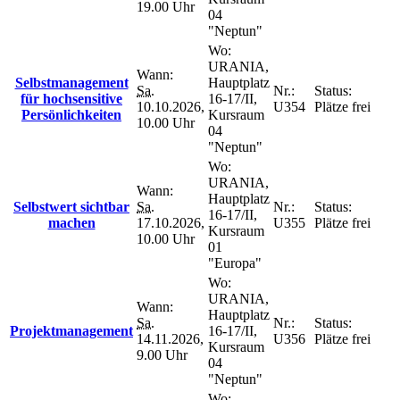
19.00 Uhr
04
"Neptun"
Wo:
URANIA,
Wann:
Selbstmanagement
Hauptplatz
Sa.
Nr.:
Status:
für hochsensitive
16-17/II,
10.10.2026,
U354
Plätze frei
Persönlichkeiten
Kursraum
10.00 Uhr
04
"Neptun"
Wo:
URANIA,
Wann:
Hauptplatz
Selbstwert sichtbar
Sa.
Nr.:
Status:
16-17/II,
machen
17.10.2026,
U355
Plätze frei
Kursraum
10.00 Uhr
01
"Europa"
Wo:
URANIA,
Wann:
Hauptplatz
Sa.
Nr.:
Status:
Projektmanagement
16-17/II,
14.11.2026,
U356
Plätze frei
Kursraum
9.00 Uhr
04
"Neptun"
Wo: