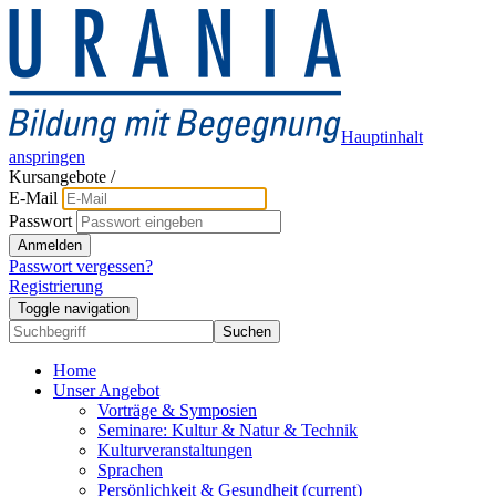
Hauptinhalt
anspringen
Kursangebote
/
E-Mail
Passwort
Anmelden
Passwort vergessen?
Registrierung
Toggle navigation
Suchen
Home
Unser Angebot
Vorträge & Symposien
Seminare: Kultur & Natur & Technik
Kulturveranstaltungen
Sprachen
Persönlichkeit & Gesundheit
(current)