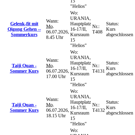
15
"Helios"
Wo:
URANIA,
Wann:
Gelenk-fit mit
Hauptplatz
Status:
Mo.
Nr.:
Qigong Gehen --
16-17/II,
Kurs
06.07.2026,
T408
Sommerkurs
Kursraum
abgeschlossen
8.45 Uhr
15
"Helios"
Wo:
URANIA,
Wann:
Hauptplatz
Status:
Taiji Quan -
Mo.
Nr.:
16-17/II,
Kurs
Sommer Kurs
06.07.2026,
T4131
Kursraum
abgeschlossen
17.00 Uhr
15
"Helios"
Wo:
URANIA,
Wann:
Hauptplatz
Status:
Taiji Quan -
Mo.
Nr.:
16-17/II,
Kurs
Sommer Kurs
06.07.2026,
T4132
Kursraum
abgeschlossen
18.15 Uhr
15
"Helios"
Wo: