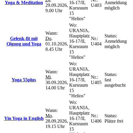
Yoga & Meditation
16-17/II,
Anmeldung
29.09.2026,
U403
Kursraum
möglich
9.00 Uhr
15
"Helios"
Wo:
URANIA,
Wann:
Hauptplatz
Status:
Gelenk-fit mit
Do.
Nr.:
16-17/II,
Anmeldung
Qigong und Yoga
01.10.2026,
U404
Kursraum
möglich
8.45 Uhr
15
"Helios"
Wo:
URANIA,
Wann:
Hauptplatz
Status:
Mi.
Nr.:
Yoga 55plus
16-17/II,
fast
30.09.2026,
U405
Kursraum
ausgebucht
14.00 Uhr
15
"Helios"
Wo:
URANIA,
Wann:
Hauptplatz
Mo.
Nr.:
Status:
Yin Yoga in English
16-17/II,
28.09.2026,
U406
Plätze frei
Kursraum
19.15 Uhr
15