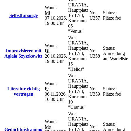
URANIA,
Wann:
Hauptplatz
Mi.
Nr.:
Status:
Selbstfürsorge
16-17/II,
07.10.2026,
U357
Plätze frei
Kursraum
19.00 Uhr
05
"Venus"
Wo:
URANIA,
Wann:
Hauptplatz
Status:
Improvisieren mit
Di.
Nr.:
16-17/II,
Anmeldung
Aglaia Szyszkowitz
20.10.2026,
U358
Kursraum
auf Warteliste
19.30 Uhr
15
"Helios"
Wo:
URANIA,
Wann:
Hauptplatz
Literatur richtig
Fr.
Nr.:
Status:
16-17/II,
vortragen
06.11.2026,
U359
Plätze frei
Kursraum
16.30 Uhr
10
"Uranus"
Wo:
URANIA,
Wann:
Hauptplatz
Status:
Mo.
Nr.:
Gedächtnistraining
16-17/II,
Anmeldung