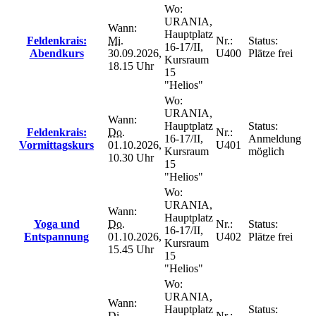
Wo:
URANIA,
Wann:
Hauptplatz
Feldenkrais:
Mi.
Nr.:
Status:
16-17/II,
Abendkurs
30.09.2026,
U400
Plätze frei
Kursraum
18.15 Uhr
15
"Helios"
Wo:
URANIA,
Wann:
Hauptplatz
Status:
Feldenkrais:
Do.
Nr.:
16-17/II,
Anmeldung
Vormittagskurs
01.10.2026,
U401
Kursraum
möglich
10.30 Uhr
15
"Helios"
Wo:
URANIA,
Wann:
Hauptplatz
Yoga und
Do.
Nr.:
Status:
16-17/II,
Entspannung
01.10.2026,
U402
Plätze frei
Kursraum
15.45 Uhr
15
"Helios"
Wo:
URANIA,
Wann:
Hauptplatz
Status:
Di.
Nr.: