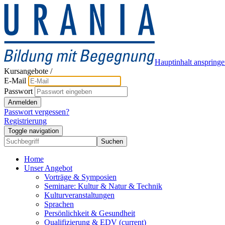
Hauptinhalt anspring
Kursangebote
/
E-Mail
Passwort
Anmelden
Passwort vergessen?
Registrierung
Toggle navigation
Suchen
Home
Unser Angebot
Vorträge & Symposien
Seminare: Kultur & Natur & Technik
Kulturveranstaltungen
Sprachen
Persönlichkeit & Gesundheit
Qualifizierung & EDV
(current)