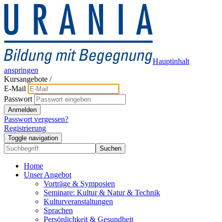
Hauptinhalt
anspringen
Kursangebote
/
E-Mail
Passwort
Anmelden
Passwort vergessen?
Registrierung
Toggle navigation
Suchen
Home
Unser Angebot
Vorträge & Symposien
Seminare: Kultur & Natur & Technik
Kulturveranstaltungen
Sprachen
Persönlichkeit & Gesundheit