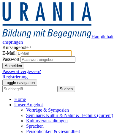
Hauptinhalt
anspringen
Kursangebote
/
E-Mail
Passwort
Anmelden
Passwort vergessen?
Registrierung
Toggle navigation
Suchen
Home
Unser Angebot
Vorträge & Symposien
Seminare: Kultur & Natur & Technik
(current)
Kulturveranstaltungen
Sprachen
Persönlichkeit & Gesundheit