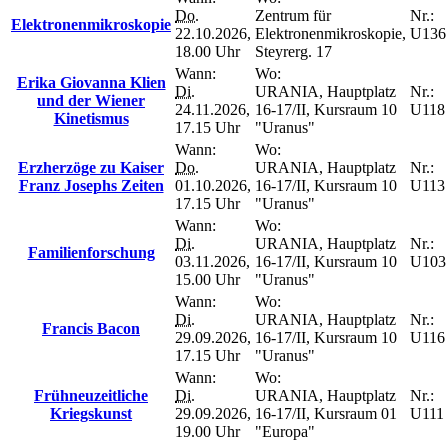
Do.
Zentrum für
Nr.:
Elektronenmikroskopie
22.10.2026,
Elektronenmikroskopie,
U136
18.00 Uhr
Steyrerg. 17
Wann:
Wo:
Erika Giovanna Klien
Di.
URANIA, Hauptplatz
Nr.:
und der Wiener
24.11.2026,
16-17/II, Kursraum 10
U118
Kinetismus
17.15 Uhr
"Uranus"
Wann:
Wo:
Erzherzöge zu Kaiser
Do.
URANIA, Hauptplatz
Nr.:
Franz Josephs Zeiten
01.10.2026,
16-17/II, Kursraum 10
U113
17.15 Uhr
"Uranus"
Wann:
Wo:
Di.
URANIA, Hauptplatz
Nr.:
Familienforschung
03.11.2026,
16-17/II, Kursraum 10
U103
15.00 Uhr
"Uranus"
Wann:
Wo:
Di.
URANIA, Hauptplatz
Nr.:
Francis Bacon
29.09.2026,
16-17/II, Kursraum 10
U116
17.15 Uhr
"Uranus"
Wann:
Wo:
Frühneuzeitliche
Di.
URANIA, Hauptplatz
Nr.:
Kriegskunst
29.09.2026,
16-17/II, Kursraum 01
U111
19.00 Uhr
"Europa"