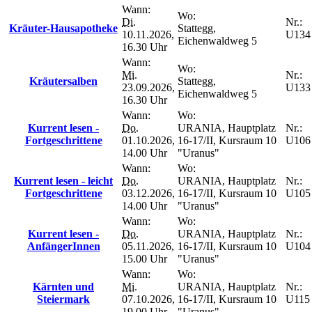
Wann:
Wo:
Di.
Nr.:
Kräuter-Hausapotheke
Stattegg,
10.11.2026,
U134
Eichenwaldweg 5
16.30 Uhr
Wann:
Wo:
Mi.
Nr.:
Kräutersalben
Stattegg,
23.09.2026,
U133
Eichenwaldweg 5
16.30 Uhr
Wann:
Wo:
Kurrent lesen -
Do.
URANIA, Hauptplatz
Nr.:
Fortgeschrittene
01.10.2026,
16-17/II, Kursraum 10
U106
14.00 Uhr
"Uranus"
Wann:
Wo:
Kurrent lesen - leicht
Do.
URANIA, Hauptplatz
Nr.:
Fortgeschrittene
03.12.2026,
16-17/II, Kursraum 10
U105
14.00 Uhr
"Uranus"
Wann:
Wo:
Kurrent lesen -
Do.
URANIA, Hauptplatz
Nr.:
AnfängerInnen
05.11.2026,
16-17/II, Kursraum 10
U104
15.00 Uhr
"Uranus"
Wann:
Wo:
Kärnten und
Mi.
URANIA, Hauptplatz
Nr.:
Steiermark
07.10.2026,
16-17/II, Kursraum 10
U115
19.00 Uhr
"Uranus"