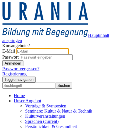
Hauptinhalt
anspringen
Kursangebote
/
E-Mail
Passwort
Anmelden
Passwort vergessen?
Registrierung
Toggle navigation
Suchen
Home
Unser Angebot
Vorträge & Symposien
Seminare: Kultur & Natur & Technik
Kulturveranstaltungen
Sprachen
(current)
Persönlichkeit & Gesundheit