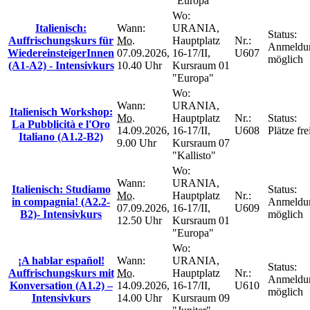
"Europa"
Wo:
Italienisch:
Wann:
URANIA,
Status:
Auffrischungskurs für
Mo.
Hauptplatz
Nr.:
Anmeldu
WiedereinsteigerInnen
07.09.2026,
16-17/II,
U607
möglich
(A1-A2) - Intensivkurs
10.40 Uhr
Kursraum 01
"Europa"
Wo:
Wann:
URANIA,
Italienisch Workshop:
Mo.
Hauptplatz
Nr.:
Status:
La Pubblicità e l'Oro
14.09.2026,
16-17/II,
U608
Plätze fre
Italiano (A1.2-B2)
9.00 Uhr
Kursraum 07
"Kallisto"
Wo:
Wann:
URANIA,
Italienisch: Studiamo
Status:
Mo.
Hauptplatz
Nr.:
in compagnia! (A2.2-
Anmeldu
07.09.2026,
16-17/II,
U609
B2)- Intensivkurs
möglich
12.50 Uhr
Kursraum 01
"Europa"
Wo:
¡A hablar español!
Wann:
URANIA,
Status:
Auffrischungskurs mit
Mo.
Hauptplatz
Nr.:
Anmeldu
Konversation (A1.2) –
14.09.2026,
16-17/II,
U610
möglich
Intensivkurs
14.00 Uhr
Kursraum 09