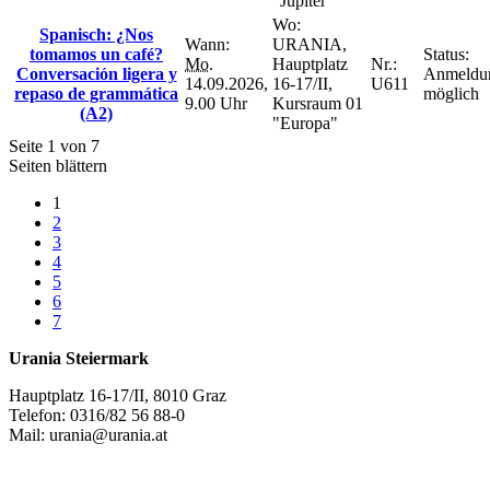
"Jupiter"
Wo:
Spanisch: ¿Nos
Wann:
URANIA,
tomamos un café?
Status:
Mo.
Hauptplatz
Nr.:
Conversación ligera y
Anmeldu
14.09.2026,
16-17/II,
U611
repaso de grammática
möglich
9.00 Uhr
Kursraum 01
(A2)
"Europa"
Seite 1 von 7
Seiten blättern
1
2
3
4
5
6
7
Urania Steiermark
Hauptplatz 16-17/II, 8010 Graz
Telefon: 0316/82 56 88-0
Mail: urania@urania.at