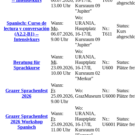
-- Intensivkurs
06.07.2026,
16-17/II,
T610
abgeschl
13.00 Uhr
Kursraum 09
"Jupiter"
Wo:
Spanisch: Curso de
Wann:
URANIA,
Status:
lectura y conversación
Mo.
Hauptplatz
Nr.:
Kurs
(A2.2-B1) --
06.07.2026,
16-17/II,
T611
abgeschl
Intensivkurs
9.00 Uhr
Kursraum 09
"Jupiter"
Wo:
Wann:
URANIA,
Beratung für
Mi.
Hauptplatz
Nr.:
Status:
Sprachkurse
23.09.2026,
16-17/II,
U600
Plätze fre
10.00 Uhr
Kursraum 02
"Merkur"
Wann:
Grazer Sprachenfest
Fr.
Wo:
Nr.:
Status:
2026
25.09.2026,
GrazMuseum
U6000
Plätze fre
9.00 Uhr
Wo:
Wann:
URANIA,
Grazer Sprachenfest
Fr.
Hauptplatz
Nr.:
Status:
2026 Workshop
25.09.2026,
16-17/II,
U6001
Plätze fre
Spanisch
11.00 Uhr
Kursraum 01