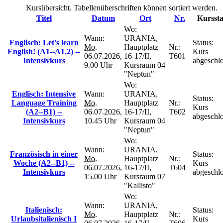
Kursübersicht. Tabellenüberschriften können sortiert werden.
Titel
Datum
Ort
Nr.
Kurssta
Wo:
Wann:
URANIA,
Englisch: Let's learn
Status:
Mo.
Hauptplatz
Nr.:
English! (A1--A1.2) --
Kurs
06.07.2026,
16-17/II,
T601
Intensivkurs
abgeschl
9.00 Uhr
Kursraum 04
"Neptun"
Wo:
Englisch: Intensive
Wann:
URANIA,
Status:
Language Training
Mo.
Hauptplatz
Nr.:
Kurs
(A2--B1) --
06.07.2026,
16-17/II,
T602
abgeschl
Intensivkurs
10.45 Uhr
Kursraum 04
"Neptun"
Wo:
Wann:
URANIA,
Französisch in einer
Status:
Mo.
Hauptplatz
Nr.:
Woche (A2--B1) --
Kurs
06.07.2026,
16-17/II,
T604
Intensivkurs
abgeschl
15.00 Uhr
Kursraum 07
"Kallisto"
Wo:
Wann:
URANIA,
Italienisch:
Status:
Mo.
Hauptplatz
Nr.:
Urlaubsitalienisch I
Kurs