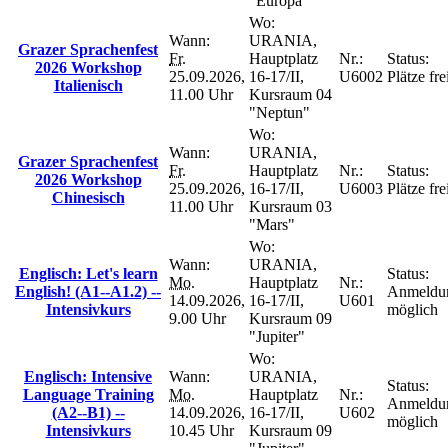
"Europa"
Wo:
Wann:
URANIA,
Grazer Sprachenfest
Fr.
Hauptplatz
Nr.:
Status:
2026 Workshop
25.09.2026,
16-17/II,
U6002
Plätze fre
Italienisch
11.00 Uhr
Kursraum 04
"Neptun"
Wo:
Wann:
URANIA,
Grazer Sprachenfest
Fr.
Hauptplatz
Nr.:
Status:
2026 Workshop
25.09.2026,
16-17/II,
U6003
Plätze fre
Chinesisch
11.00 Uhr
Kursraum 03
"Mars"
Wo:
Wann:
URANIA,
Englisch: Let's learn
Status:
Mo.
Hauptplatz
Nr.:
English! (A1--A1.2) --
Anmeldu
14.09.2026,
16-17/II,
U601
Intensivkurs
möglich
9.00 Uhr
Kursraum 09
"Jupiter"
Wo:
Englisch: Intensive
Wann:
URANIA,
Status:
Language Training
Mo.
Hauptplatz
Nr.:
Anmeldu
(A2--B1) --
14.09.2026,
16-17/II,
U602
möglich
Intensivkurs
10.45 Uhr
Kursraum 09