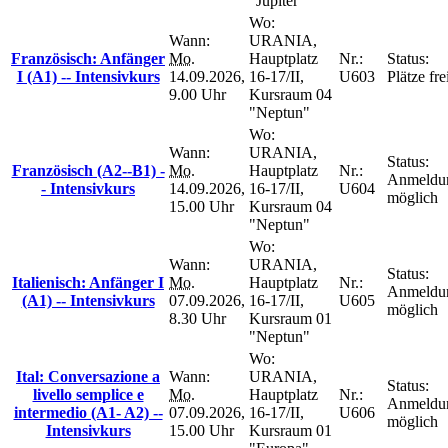
"Jupiter"
Wo:
Wann:
URANIA,
Französisch: Anfänger
Mo.
Hauptplatz
Nr.:
Status:
I (A1) -- Intensivkurs
14.09.2026,
16-17/II,
U603
Plätze fre
9.00 Uhr
Kursraum 04
"Neptun"
Wo:
Wann:
URANIA,
Status:
Französisch (A2--B1) -
Mo.
Hauptplatz
Nr.:
Anmeldu
- Intensivkurs
14.09.2026,
16-17/II,
U604
möglich
15.00 Uhr
Kursraum 04
"Neptun"
Wo:
Wann:
URANIA,
Status:
Italienisch: Anfänger I
Mo.
Hauptplatz
Nr.:
Anmeldu
(A1) -- Intensivkurs
07.09.2026,
16-17/II,
U605
möglich
8.30 Uhr
Kursraum 01
"Neptun"
Wo:
Ital: Conversazione a
Wann:
URANIA,
Status:
livello semplice e
Mo.
Hauptplatz
Nr.:
Anmeldu
intermedio (A1- A2) --
07.09.2026,
16-17/II,
U606
möglich
Intensivkurs
15.00 Uhr
Kursraum 01