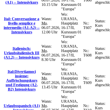
06.07.2026,
16-17/II,
T606
(A1) -- Intensivkurs
abgeschl
10.15 Uhr
Kursraum 01
"Europa"
Wo:
Ital: Conversazione a
Wann:
URANIA,
Status:
livello semplice e
Mo.
Hauptplatz
Nr.:
Kurs
intermedio (A1-A2) --
06.07.2026,
16-17/II,
T607
abgeschl
Intensivkurs
12.00 Uhr
Kursraum 01
"Europa"
Wo:
Wann:
URANIA,
Italienisch:
Status:
Mo.
Hauptplatz
Nr.:
Urlaubsitalienisch III
Kurs
06.07.2026,
16-17/II,
T608
(A1.2) -- Intensivkurs
abgeschl
8.30 Uhr
Kursraum 01
"Europa"
Wo:
Ital:Divertiamoci
Wann:
URANIA,
insieme:
Status:
Mo.
Hauptplatz
Nr.:
Auffrischungskurs
Kurs
06.07.2026,
16-17/II,
T609
und Festigung (A2-
abgeschl
13.45 Uhr
Kursraum 01
B2) Intensivkurs
"Europa"
Wo:
Wann:
URANIA,
Status:
Urlaubsspanisch (A1)
Mo.
Hauptplatz
Nr.:
Kurs