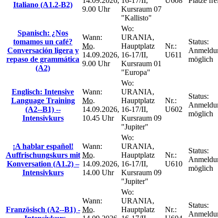
14.09.2026,
16-17/II,
U608
Plätze fre
Italiano (A1.2-B2)
9.00 Uhr
Kursraum 07
"Kallisto"
Wo:
Spanisch: ¿Nos
Wann:
URANIA,
tomamos un café?
Status:
Mo.
Hauptplatz
Nr.:
Conversación ligera y
Anmeldu
14.09.2026,
16-17/II,
U611
repaso de grammática
möglich
9.00 Uhr
Kursraum 01
(A2)
"Europa"
Wo:
Englisch: Intensive
Wann:
URANIA,
Status:
Language Training
Mo.
Hauptplatz
Nr.:
Anmeldu
(A2--B1) --
14.09.2026,
16-17/II,
U602
möglich
Intensivkurs
10.45 Uhr
Kursraum 09
"Jupiter"
Wo:
¡A hablar español!
Wann:
URANIA,
Status:
Auffrischungskurs mit
Mo.
Hauptplatz
Nr.:
Anmeldu
Konversation (A1.2) –
14.09.2026,
16-17/II,
U610
möglich
Intensivkurs
14.00 Uhr
Kursraum 09
"Jupiter"
Wo:
Wann:
URANIA,
Status:
Französisch (A2--B1) -
Mo.
Hauptplatz
Nr.:
Anmeldu