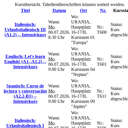
Kursübersicht. Tabellenüberschriften können sortiert werden.
Titel
Datum
Ort
Nr.
Kurssta
Wo:
Wann:
URANIA,
Italienisch:
Status:
Mo.
Hauptplatz
Nr.:
Urlaubsitalienisch III
Kurs
06.07.2026,
16-17/II,
T608
(A1.2) -- Intensivkurs
abgeschl
8.30 Uhr
Kursraum 01
"Europa"
Wo:
Wann:
URANIA,
Englisch: Let's learn
Status:
Mo.
Hauptplatz
Nr.:
English! (A1--A1.2) --
Kurs
06.07.2026,
16-17/II,
T601
Intensivkurs
abgeschl
9.00 Uhr
Kursraum 04
"Neptun"
Wo:
Spanisch: Curso de
Wann:
URANIA,
Status:
lectura y conversación
Mo.
Hauptplatz
Nr.:
Kurs
(A2.2-B1) --
06.07.2026,
16-17/II,
T611
abgeschl
Intensivkurs
9.00 Uhr
Kursraum 09
"Jupiter"
Wo:
Wann:
URANIA,
Italienisch:
Status:
Mo.
Hauptplatz
Nr.:
Urlaubsitalienisch I
Kurs