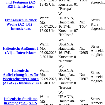
06.07.2026,
16-17/II,
T609
und Festigung (A2-
abgeschl
13.45 Uhr
Kursraum 01
B2) Intensivkurs
"Europa"
Wo:
Wann:
URANIA,
Französisch in einer
Status:
Mo.
Hauptplatz
Nr.:
Woche (A2--B1) --
Kurs
06.07.2026,
16-17/II,
T604
Intensivkurs
abgeschl
15.00 Uhr
Kursraum 07
"Kallisto"
Wo:
Wann:
URANIA,
Status:
Italienisch: Anfänger I
Mo.
Hauptplatz
Nr.:
Anmeldu
(A1) -- Intensivkurs
07.09.2026,
16-17/II,
U605
möglich
8.30 Uhr
Kursraum 01
"Neptun"
Wo:
Italienisch:
Wann:
URANIA,
Status:
Auffrischungskurs für
Mo.
Hauptplatz
Nr.:
Anmeldu
WiedereinsteigerInnen
07.09.2026,
16-17/II,
U607
möglich
(A1-A2) - Intensivkurs
10.40 Uhr
Kursraum 01
"Europa"
Wo:
Wann:
URANIA,
Italienisch: Studiamo
Status:
Mo.
Hauptplatz
Nr.:
in compagnia! (A2.2-
Anmeldu