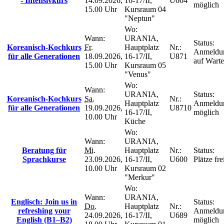
- Intensivkurs
14.09.2026,
16-17/II,
U604
möglich
15.00 Uhr
Kursraum 04
"Neptun"
Wo:
Wann:
URANIA,
Status:
Koreanisch-Kochkurs
Fr.
Hauptplatz
Nr.:
Anmeldu
für alle Generationen
18.09.2026,
16-17/II,
U871
auf Warte
15.00 Uhr
Kursraum 05
"Venus"
Wo:
Wann:
URANIA,
Status:
Koreanisch-Kochkurs
Sa.
Nr.:
Hauptplatz
Anmeldu
für alle Generationen
19.09.2026,
U8710
16-17/II,
möglich
10.00 Uhr
Küche
Wo:
Wann:
URANIA,
Beratung für
Mi.
Hauptplatz
Nr.:
Status:
Sprachkurse
23.09.2026,
16-17/II,
U600
Plätze fre
10.00 Uhr
Kursraum 02
"Merkur"
Wo:
Wann:
URANIA,
Englisch: Join us in
Status:
Do.
Hauptplatz
Nr.:
refreshing your
Anmeldu
24.09.2026,
16-17/II,
U689
English (B1–B2)
möglich