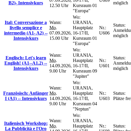
07.09.2026,
16-17/II,
U609
B2)- Intensivkurs
möglich
12.50 Uhr
Kursraum 01
"Europa"
Wo:
Ital: Conversazione a
Wann:
URANIA,
Status:
livello semplice e
Mo.
Hauptplatz
Nr.:
Anmeldu
intermedio (A1- A2) --
07.09.2026,
16-17/II,
U606
möglich
Intensivkurs
15.00 Uhr
Kursraum 01
"Europa"
Wo:
Wann:
URANIA,
Englisch: Let's learn
Status:
Mo.
Hauptplatz
Nr.:
English! (A1--A1.2) --
Anmeldu
14.09.2026,
16-17/II,
U601
Intensivkurs
möglich
9.00 Uhr
Kursraum 09
"Jupiter"
Wo:
Wann:
URANIA,
Französisch: Anfänger
Mo.
Hauptplatz
Nr.:
Status:
I (A1) -- Intensivkurs
14.09.2026,
16-17/II,
U603
Plätze fre
9.00 Uhr
Kursraum 04
"Neptun"
Wo:
Wann:
URANIA,
Italienisch Workshop:
Mo.
Hauptplatz
Nr.:
Status:
La Pubblicità e l'Oro