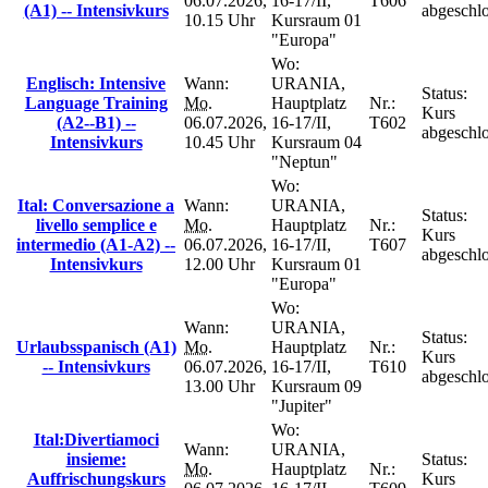
06.07.2026,
16-17/II,
T606
(A1) -- Intensivkurs
abgeschl
10.15 Uhr
Kursraum 01
"Europa"
Wo:
Englisch: Intensive
Wann:
URANIA,
Status:
Language Training
Mo.
Hauptplatz
Nr.:
Kurs
(A2--B1) --
06.07.2026,
16-17/II,
T602
abgeschl
Intensivkurs
10.45 Uhr
Kursraum 04
"Neptun"
Wo:
Ital: Conversazione a
Wann:
URANIA,
Status:
livello semplice e
Mo.
Hauptplatz
Nr.:
Kurs
intermedio (A1-A2) --
06.07.2026,
16-17/II,
T607
abgeschl
Intensivkurs
12.00 Uhr
Kursraum 01
"Europa"
Wo:
Wann:
URANIA,
Status:
Urlaubsspanisch (A1)
Mo.
Hauptplatz
Nr.:
Kurs
-- Intensivkurs
06.07.2026,
16-17/II,
T610
abgeschl
13.00 Uhr
Kursraum 09
"Jupiter"
Wo:
Ital:Divertiamoci
Wann:
URANIA,
insieme:
Status:
Mo.
Hauptplatz
Nr.:
Auffrischungskurs
Kurs