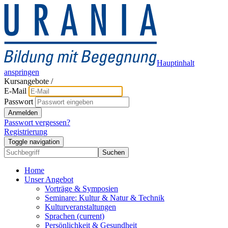
Hauptinhalt
anspringen
Kursangebote
/
E-Mail
Passwort
Anmelden
Passwort vergessen?
Registrierung
Toggle navigation
Suchen
Home
Unser Angebot
Vorträge & Symposien
Seminare: Kultur & Natur & Technik
Kulturveranstaltungen
Sprachen
(current)
Persönlichkeit & Gesundheit