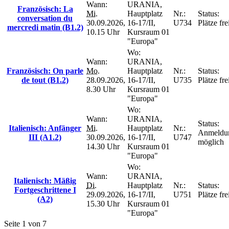
Wann:
URANIA,
Französisch: La
Mi.
Hauptplatz
Nr.:
Status:
conversation du
30.09.2026,
16-17/II,
U734
Plätze fre
mercredi matin (B1.2)
10.15 Uhr
Kursraum 01
"Europa"
Wo:
Wann:
URANIA,
Französisch: On parle
Mo.
Hauptplatz
Nr.:
Status:
de tout (B1.2)
28.09.2026,
16-17/II,
U735
Plätze fre
8.30 Uhr
Kursraum 01
"Europa"
Wo:
Wann:
URANIA,
Status:
Italienisch: Anfänger
Mi.
Hauptplatz
Nr.:
Anmeldu
III (A1.2)
30.09.2026,
16-17/II,
U747
möglich
14.30 Uhr
Kursraum 01
"Europa"
Wo:
Wann:
URANIA,
Italienisch: Mäßig
Di.
Hauptplatz
Nr.:
Status:
Fortgeschrittene I
29.09.2026,
16-17/II,
U751
Plätze fre
(A2)
15.30 Uhr
Kursraum 01
"Europa"
Seite 1 von 7