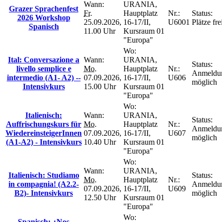
Wann:
URANIA,
Grazer Sprachenfest
Fr.
Hauptplatz
Nr.:
Status:
2026 Workshop
25.09.2026,
16-17/II,
U6001
Plätze fre
Spanisch
11.00 Uhr
Kursraum 01
"Europa"
Wo:
Ital: Conversazione a
Wann:
URANIA,
Status:
livello semplice e
Mo.
Hauptplatz
Nr.:
Anmeldu
intermedio (A1- A2) --
07.09.2026,
16-17/II,
U606
möglich
Intensivkurs
15.00 Uhr
Kursraum 01
"Europa"
Wo:
Italienisch:
Wann:
URANIA,
Status:
Auffrischungskurs für
Mo.
Hauptplatz
Nr.:
Anmeldu
WiedereinsteigerInnen
07.09.2026,
16-17/II,
U607
möglich
(A1-A2) - Intensivkurs
10.40 Uhr
Kursraum 01
"Europa"
Wo:
Wann:
URANIA,
Italienisch: Studiamo
Status:
Mo.
Hauptplatz
Nr.:
in compagnia! (A2.2-
Anmeldu
07.09.2026,
16-17/II,
U609
B2)- Intensivkurs
möglich
12.50 Uhr
Kursraum 01
"Europa"
Wo:
Spanisch: ¿Nos