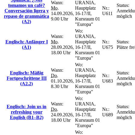
Wann:
URANIA,
tomamos un café?
Status:
Mo.
Hauptplatz
Nr.:
Conversación ligera y
Anmeldu
14.09.2026,
16-17/II,
U611
repaso de grammática
möglich
9.00 Uhr
Kursraum 01
(A2)
"Europa"
Wo:
Wann:
URANIA,
Englisch: Anfänger I
Mo.
Hauptplatz
Nr.:
Status:
(A1)
28.09.2026,
16-17/II,
U675
Plätze fre
18.00 Uhr
Kursraum 01
"Europa"
Wo:
Wann:
URANIA,
Englisch: Mäßig
Status:
Do.
Hauptplatz
Nr.:
Fortgeschrittene III
Anmeldu
01.10.2026,
16-17/II,
U683
(A2.2)
möglich
8.30 Uhr
Kursraum 01
"Europa"
Wo:
Wann:
URANIA,
Englisch: Join us in
Status:
Do.
Hauptplatz
Nr.:
refreshing your
Anmeldu
24.09.2026,
16-17/II,
U689
English (B1–B2)
möglich
18.00 Uhr
Kursraum 01
"Europa"
Wo: