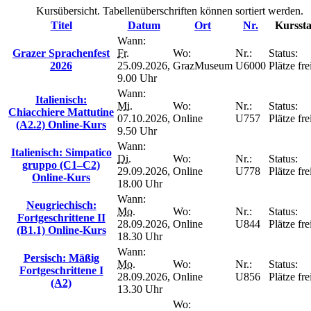
Kursübersicht. Tabellenüberschriften können sortiert werden.
Titel
Datum
Ort
Nr.
Kurssta
Wann:
Grazer Sprachenfest
Fr.
Wo:
Nr.:
Status:
2026
25.09.2026,
GrazMuseum
U6000
Plätze fre
9.00 Uhr
Wann:
Italienisch:
Mi.
Wo:
Nr.:
Status:
Chiacchiere Mattutine
07.10.2026,
Online
U757
Plätze fre
(A2.2) Online-Kurs
9.50 Uhr
Wann:
Italienisch: Simpatico
Di.
Wo:
Nr.:
Status:
gruppo (C1–C2)
29.09.2026,
Online
U778
Plätze fre
Online-Kurs
18.00 Uhr
Wann:
Neugriechisch:
Mo.
Wo:
Nr.:
Status:
Fortgeschrittene II
28.09.2026,
Online
U844
Plätze fre
(B1.1) Online-Kurs
18.30 Uhr
Wann:
Persisch: Mäßig
Mo.
Wo:
Nr.:
Status:
Fortgeschrittene I
28.09.2026,
Online
U856
Plätze fre
(A2)
13.30 Uhr
Wo: