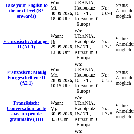
Wann:
URANIA,
Take your English to
Status:
Mi.
Hauptplatz
Nr.:
the next level (B2
Anmeldu
30.09.2026,
16-17/II,
U694
onwards)
möglich
18.00 Uhr
Kursraum 01
"Europa"
Wo:
Wann:
URANIA,
Status:
Französisch: Anfänger
Di.
Hauptplatz
Nr.:
Anmeldu
II (A1.1)
29.09.2026,
16-17/II,
U721
möglich
13.30 Uhr
Kursraum 01
"Europa"
Wo:
Wann:
URANIA,
Französisch: Mäßig
Status:
Mo.
Hauptplatz
Nr.:
Fortgeschrittene II
Anmeldu
28.09.2026,
16-17/II,
U725
(A2.1)
möglich
10.15 Uhr
Kursraum 01
"Europa"
Wo:
Französisch:
Wann:
URANIA,
Status:
Conversation facile
Mi.
Hauptplatz
Nr.:
Anmeldu
avec un peu de
30.09.2026,
16-17/II,
U728
möglich
grammaire ( B1)
8.30 Uhr
Kursraum 01
"Europa"
Wo: