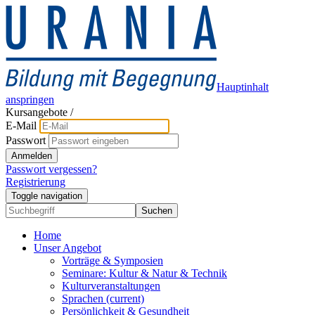
Hauptinhalt
anspringen
Kursangebote
/
E-Mail
Passwort
Anmelden
Passwort vergessen?
Registrierung
Toggle navigation
Suchen
Home
Unser Angebot
Vorträge & Symposien
Seminare: Kultur & Natur & Technik
Kulturveranstaltungen
Sprachen
(current)
Persönlichkeit & Gesundheit