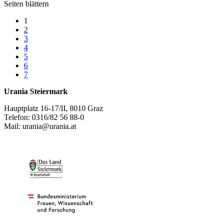
Seiten blättern
1
2
3
4
5
6
7
Urania Steiermark
Hauptplatz 16-17/II, 8010 Graz
Telefon: 0316/82 56 88-0
Mail: urania@urania.at