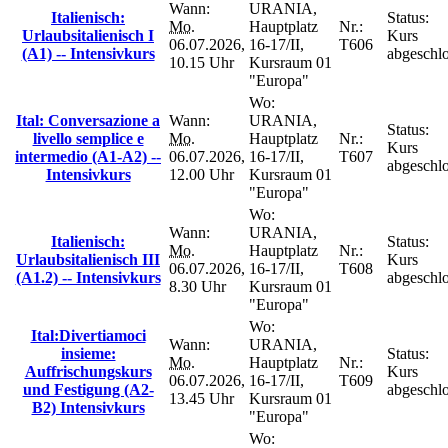
Wann:
URANIA,
Italienisch:
Status:
Mo.
Hauptplatz
Nr.:
Urlaubsitalienisch I
Kurs
06.07.2026,
16-17/II,
T606
(A1) -- Intensivkurs
abgeschl
10.15 Uhr
Kursraum 01
"Europa"
Wo:
Ital: Conversazione a
Wann:
URANIA,
Status:
livello semplice e
Mo.
Hauptplatz
Nr.:
Kurs
intermedio (A1-A2) --
06.07.2026,
16-17/II,
T607
abgeschl
Intensivkurs
12.00 Uhr
Kursraum 01
"Europa"
Wo:
Wann:
URANIA,
Italienisch:
Status:
Mo.
Hauptplatz
Nr.:
Urlaubsitalienisch III
Kurs
06.07.2026,
16-17/II,
T608
(A1.2) -- Intensivkurs
abgeschl
8.30 Uhr
Kursraum 01
"Europa"
Wo:
Ital:Divertiamoci
Wann:
URANIA,
insieme:
Status:
Mo.
Hauptplatz
Nr.:
Auffrischungskurs
Kurs
06.07.2026,
16-17/II,
T609
und Festigung (A2-
abgeschl
13.45 Uhr
Kursraum 01
B2) Intensivkurs
"Europa"
Wo: