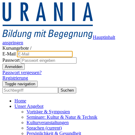
Hauptinhalt
anspringen
Kursangebote
/
E-Mail
Passwort
Anmelden
Passwort vergessen?
Registrierung
Toggle navigation
Suchen
Home
Unser Angebot
Vorträge & Symposien
Seminare: Kultur & Natur & Technik
Kulturveranstaltungen
Sprachen
(current)
Persönlichkeit & Gesundheit