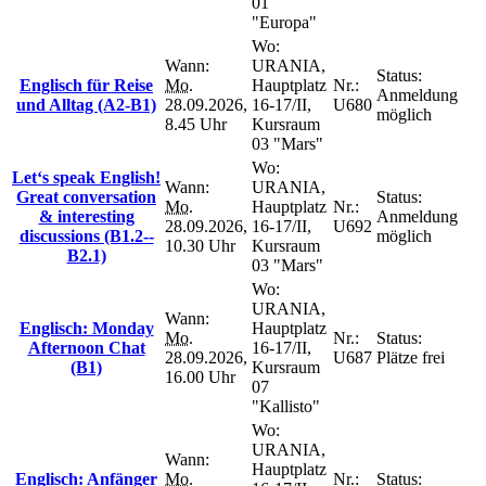
01
"Europa"
Wo:
Wann:
URANIA,
Status:
Englisch für Reise
Mo.
Hauptplatz
Nr.:
Anmeldung
und Alltag (A2-B1)
28.09.2026,
16-17/II,
U680
möglich
8.45 Uhr
Kursraum
03 "Mars"
Wo:
Let‘s speak English!
Wann:
URANIA,
Great conversation
Status:
Mo.
Hauptplatz
Nr.:
& interesting
Anmeldung
28.09.2026,
16-17/II,
U692
discussions (B1.2--
möglich
10.30 Uhr
Kursraum
B2.1)
03 "Mars"
Wo:
URANIA,
Wann:
Englisch: Monday
Hauptplatz
Mo.
Nr.:
Status:
Afternoon Chat
16-17/II,
28.09.2026,
U687
Plätze frei
(B1)
Kursraum
16.00 Uhr
07
"Kallisto"
Wo:
URANIA,
Wann:
Hauptplatz
Englisch: Anfänger
Mo.
Nr.:
Status: