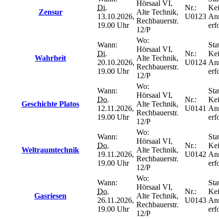
Hörsaal VI,
Di.
Nr.:
Ke
Zensur
Alte Technik,
13.10.2026,
U0123
An
Rechbauerstr.
19.00 Uhr
erf
12/P
Wo:
Wann:
Sta
Hörsaal VI,
Di.
Nr.:
Ke
Wahrheit
Alte Technik,
20.10.2026,
U0124
An
Rechbauerstr.
19.00 Uhr
erf
12/P
Wo:
Wann:
Sta
Hörsaal VI,
Do.
Nr.:
Ke
Geschichte Platos
Alte Technik,
12.11.2026,
U0141
An
Rechbauerstr.
19.00 Uhr
erf
12/P
Wo:
Wann:
Sta
Hörsaal VI,
Do.
Nr.:
Ke
Weltraumtechnik
Alte Technik,
19.11.2026,
U0142
An
Rechbauerstr.
19.00 Uhr
erf
12/P
Wo:
Wann:
Sta
Hörsaal VI,
Do.
Nr.:
Ke
Gasriesen
Alte Technik,
26.11.2026,
U0143
An
Rechbauerstr.
19.00 Uhr
erf
12/P