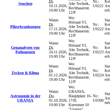
Di.
Nr.:
Ke
Seuchen
Alte Technik,
10.11.2026,
U0221
An
Rechbauerstr.
19.00 Uhr
erf
12/P
Wo:
Wann:
Sta
Hörsaal VI,
Di.
Nr.:
Ke
Pilzerkrankungen
Alte Technik,
17.11.2026,
U0222
An
Rechbauerstr.
19.00 Uhr
erf
12/P
Wo:
Wann:
Sta
Hörsaal VI,
Genanalysen von
Di.
Nr.:
Ke
Alte Technik,
Pathogenen
24.11.2026,
U0223
An
Rechbauerstr.
19.00 Uhr
erf
12/P
Wo:
Wann:
Sta
Hörsaal VI,
Di.
Nr.:
Ke
Zecken & Klima
Alte Technik,
01.12.2026,
U0224
An
Rechbauerstr.
19.00 Uhr
erf
12/P
Wo:
Wann:
URANIA,
Sta
Astronomie in der
Do.
Hauptplatz 16-
Nr.:
An
URANIA
01.10.2026,
17/II,
U0300
mög
19.00 Uhr
Kursraum 10
"Uranus"