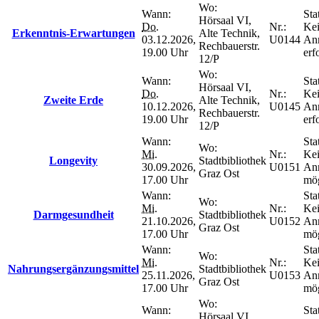
Wo:
Wann:
Sta
Hörsaal VI,
Do.
Nr.:
Ke
Erkenntnis-Erwartungen
Alte Technik,
03.12.2026,
U0144
An
Rechbauerstr.
19.00 Uhr
erf
12/P
Wo:
Wann:
Sta
Hörsaal VI,
Do.
Nr.:
Ke
Zweite Erde
Alte Technik,
10.12.2026,
U0145
An
Rechbauerstr.
19.00 Uhr
erf
12/P
Wann:
Sta
Wo:
Mi.
Nr.:
Ke
Longevity
Stadtbibliothek
30.09.2026,
U0151
An
Graz Ost
17.00 Uhr
mög
Wann:
Sta
Wo:
Mi.
Nr.:
Ke
Darmgesundheit
Stadtbibliothek
21.10.2026,
U0152
An
Graz Ost
17.00 Uhr
mög
Wann:
Sta
Wo:
Mi.
Nr.:
Ke
Nahrungsergänzungsmittel
Stadtbibliothek
25.11.2026,
U0153
An
Graz Ost
17.00 Uhr
mög
Wo:
Wann:
Sta
Hörsaal VI,