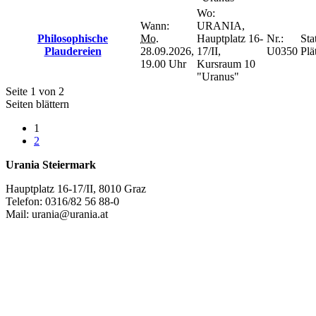
Wo:
Wann:
URANIA,
Philosophische
Mo.
Hauptplatz 16-
Nr.:
Sta
Plaudereien
28.09.2026,
17/II,
U0350
Plä
19.00 Uhr
Kursraum 10
"Uranus"
Seite 1 von 2
Seiten blättern
1
2
Urania Steiermark
Hauptplatz 16-17/II, 8010 Graz
Telefon: 0316/82 56 88-0
Mail: urania@urania.at