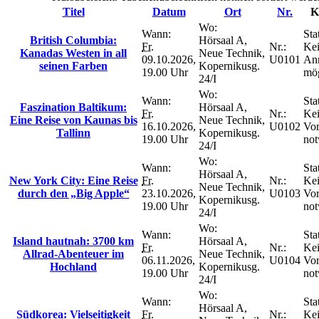
Titel
Datum
Ort
Nr.
K
Wo:
Wann:
Sta
British Columbia:
Hörsaal A,
Fr.
Nr.:
Ke
Kanadas Westen in all
Neue Technik,
09.10.2026,
U0101
An
seinen Farben
Kopernikusg.
19.00 Uhr
mög
24/I
Wo:
Wann:
Sta
Faszination Baltikum:
Hörsaal A,
Fr.
Nr.:
Ke
Eine Reise von Kaunas bis
Neue Technik,
16.10.2026,
U0102
Vo
Tallinn
Kopernikusg.
19.00 Uhr
not
24/I
Wo:
Wann:
Sta
Hörsaal A,
New York City: Eine Reise
Fr.
Nr.:
Ke
Neue Technik,
durch den „Big Apple“
23.10.2026,
U0103
Vo
Kopernikusg.
19.00 Uhr
not
24/I
Wo:
Wann:
Sta
Island hautnah: 3700 km
Hörsaal A,
Fr.
Nr.:
Ke
Allrad-Abenteuer im
Neue Technik,
06.11.2026,
U0104
Vo
Hochland
Kopernikusg.
19.00 Uhr
not
24/I
Wo:
Wann:
Sta
Hörsaal A,
Südkorea: Vielseitigkeit
Fr.
Nr.:
Ke