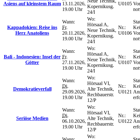
Neue Technik,
Asiens auf kleinstem Raum
13.11.2026,
U0105
Vo
Kopernikusg.
19.00 Uhr
not
24/I
Wo:
Wann:
Sta
Hörsaal A,
Kappadokien: Reise ins
Fr.
Nr.:
Ke
Neue Technik,
Herz Anatoliens
20.11.2026,
U0106
Vo
Kopernikusg.
19.00 Uhr
not
24/I
Wo:
Wann:
Sta
Hörsaal A,
Bali - Indonesien: Insel der
Fr.
Nr.:
Ke
Neue Technik,
Götter
27.11.2026,
U0107
Vo
Kopernikusg.
19.00 Uhr
not
24/I
Wo:
Wann:
Sta
Hörsaal VI,
Di.
Nr.:
Ke
Demokratieverfall
Alte Technik,
29.09.2026,
U0121
An
Rechbauerstr.
19.00 Uhr
erf
12/P
Wo:
Wann:
Sta
Hörsaal VI,
Di.
Nr.:
Ke
Seriöse Medien
Alte Technik,
06.10.2026,
U0122
An
Rechbauerstr.
19.00 Uhr
erf
12/P
Wo:
Wann:
Sta