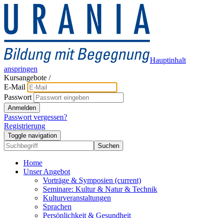
Hauptinhalt
anspringen
Kursangebote
/
E-Mail
Passwort
Anmelden
Passwort vergessen?
Registrierung
Toggle navigation
Suchen
Home
Unser Angebot
Vorträge & Symposien
(current)
Seminare: Kultur & Natur & Technik
Kulturveranstaltungen
Sprachen
Persönlichkeit & Gesundheit