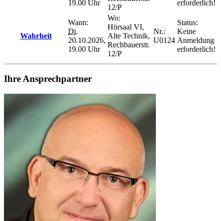
19.00 Uhr
erforderlich!
12/P
Wo:
Wann:
Status:
Hörsaal VI,
Di.
Nr.:
Keine
Wahrheit
Alte Technik,
20.10.2026,
U0124
Anmeldung
Rechbauerstr.
19.00 Uhr
erforderlich!
12/P
Ihre Ansprechpartner