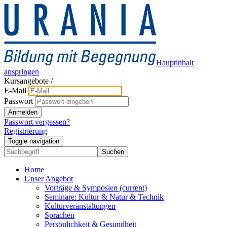
Hauptinhalt
anspringen
Kursangebote
/
E-Mail
Passwort
Anmelden
Passwort vergessen?
Registrierung
Toggle navigation
Suchen
Home
Unser Angebot
Vorträge & Symposien
(current)
Seminare: Kultur & Natur & Technik
Kulturveranstaltungen
Sprachen
Persönlichkeit & Gesundheit