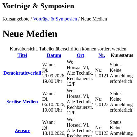
Vorträge & Symposien
Kursangebote
/
Vorträge & Symposien
/
Neue Medien
Neue Medien
Kursübersicht. Tabellenüberschriften können sortiert werden.
Titel
Datum
Ort
Nr.
Kursstatus
Wo:
Wann:
Status:
Hörsaal VI,
Di.
Nr.:
Keine
Demokratieverfall
Alte Technik,
29.09.2026,
U0121
Anmeldung
Rechbauerstr.
19.00 Uhr
erforderlich!
12/P
Wo:
Wann:
Status:
Hörsaal VI,
Di.
Nr.:
Keine
Seriöse Medien
Alte Technik,
06.10.2026,
U0122
Anmeldung
Rechbauerstr.
19.00 Uhr
erforderlich!
12/P
Wo:
Wann:
Status:
Hörsaal VI,
Di.
Nr.:
Keine
Zensur
Alte Technik,
13.10.2026,
U0123
Anmeldung
Rechbauerstr.