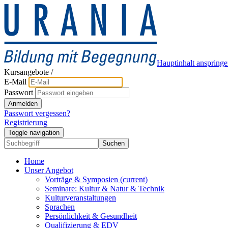
Hauptinhalt anspring
Kursangebote
/
E-Mail
Passwort
Anmelden
Passwort vergessen?
Registrierung
Toggle navigation
Suchen
Home
Unser Angebot
Vorträge & Symposien
(current)
Seminare: Kultur & Natur & Technik
Kulturveranstaltungen
Sprachen
Persönlichkeit & Gesundheit
Qualifizierung & EDV