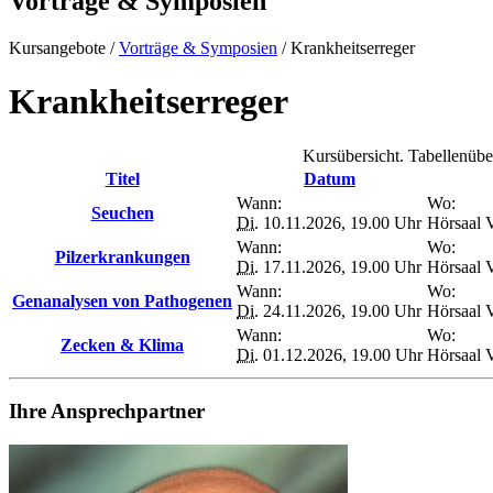
Vorträge & Symposien
Kursangebote
/
Vorträge & Symposien
/
Krankheitserreger
Krankheitserreger
Kursübersicht. Tabellenübe
Titel
Datum
Wann:
Wo:
Seuchen
Di.
10.11.2026, 19.00 Uhr
Hörsaal V
Wann:
Wo:
Pilzerkrankungen
Di.
17.11.2026, 19.00 Uhr
Hörsaal V
Wann:
Wo:
Genanalysen von Pathogenen
Di.
24.11.2026, 19.00 Uhr
Hörsaal V
Wann:
Wo:
Zecken & Klima
Di.
01.12.2026, 19.00 Uhr
Hörsaal V
Ihre Ansprechpartner