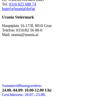
Tel.
0316 825 688 74
baier[at]urania[dot]at
Urania Steiermark
Hauptplatz 16-17/II, 8010 Graz
Telefon: 0316/82 56 88-0
Mail: urania@urania.at
Sommeröffnungszeiten:
24.08.-04.09: 10.00-12.00 Uhr
Geschlossen: 20.07.-23.08.