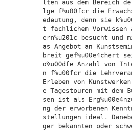
lten aus dem Bereich de
lge f%u00fcr die Erwach
edeutung, denn sie k%u0
t fachlichem Vorwissen 
ern%u201c besucht und m
as Angebot an Kunstsemi
breit gef%u00e4chert se
o%u00dfe Anzahl von Int
n f%u00fcr die Lehrvera
Erleben von Kunstwerken
e Tagestouren mit dem B
sen ist als Erg%u00e4nz
ng der erworbenen Kennt
stellungen ideal. Daneb
ger bekannten oder schw