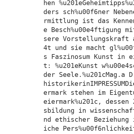
hen %u201eGeheimtipps%u
ders sch%u00f6ner Neben
rmittlung ist das Kenne
e Besch%u00e4ftigung mi
sere Vorstellungskraft 
4t und sie macht gl%u00
s Faszinosum Kunst in e
t: %u201eKunst w%u00e4s
der Seele.%u201cMag.a D
historikerinIMPRESSUMDi
ermark stehen im Eigent
eiermark%u201c, dessen 
sbildung in wissenschaf
nd ethischer Beziehung 
iche Pers%u00f6nlichkei