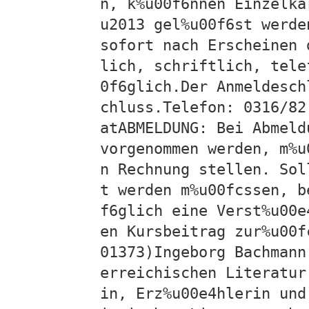
n, k%u00f6nnen Einzelka
u2013 gel%u00f6st werde
sofort nach Erscheinen 
lich, schriftlich, tele
0f6glich.Der Anmeldesch
chluss.Telefon: 0316/82
atABMELDUNG: Bei Abmeld
vorgenommen werden, m%u
n Rechnung stellen. Sol
t werden m%u00fcssen, b
f6glich eine Verst%u00e
en Kursbeitrag zur%u00f
01373)Ingeborg Bachmann
erreichischen Literatur
in, Erz%u00e4hlerin und