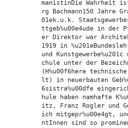
manistinDie Wahrheit is
rg Bachmann150 Jahre Gr
01ek.u.k. Staatsgewerbe
ttgeb%u00e4ude in der P
er Direktor war Archite
1919 in %u201eBundesleh
und Kunstgewerbe%u201c 
chule unter der Bezeich
(H%u00f6here technische
lt) in neuerbauten Geb%
6sistra%u00dfe eingeric
hule haben namhafte K%u
itz, Franz Rogler und G
ich mitgepr%u00e4gt, un
ntInnen sind so promine