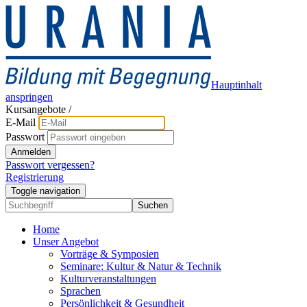
Hauptinhalt
anspringen
Kursangebote
/
E-Mail
Passwort
Anmelden
Passwort vergessen?
Registrierung
Toggle navigation
Suchen
Home
Unser Angebot
Vorträge & Symposien
Seminare: Kultur & Natur & Technik
Kulturveranstaltungen
Sprachen
Persönlichkeit & Gesundheit