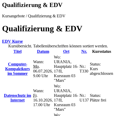
Qualifizierung & EDV
Kursangebote
/
Qualifizierung & EDV
Qualifizierung & EDV
EDV Kurse
Kursübersicht. Tabellenüberschriften können sortiert werden.
Titel
Datum
Ort
Nr.
Kursstatus
Wo:
Wann:
URANIA,
Computer-
Status:
Mo.
Hauptplatz 16-
Nr.:
Kompaktkurs
Kurs
06.07.2026,
17/II,
T330
im Sommer
abgeschlossen
9.00 Uhr
Kursraum 03
"Mars"
Wo:
Wann:
URANIA,
Datenschutz im
Fr.
Hauptplatz 16-
Nr.:
Status:
Internet
16.10.2026,
17/II,
U137
Plätze frei
17.00 Uhr
Kursraum 03
"Mars"
Wo: