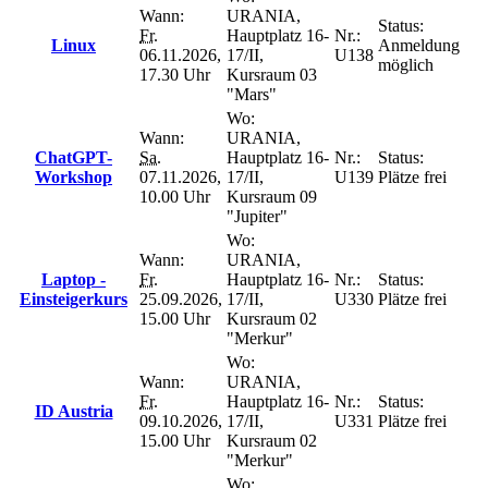
Wann:
URANIA,
Status:
Fr.
Hauptplatz 16-
Nr.:
Linux
Anmeldung
06.11.2026,
17/II,
U138
möglich
17.30 Uhr
Kursraum 03
"Mars"
Wo:
Wann:
URANIA,
ChatGPT-
Sa.
Hauptplatz 16-
Nr.:
Status:
Workshop
07.11.2026,
17/II,
U139
Plätze frei
10.00 Uhr
Kursraum 09
"Jupiter"
Wo:
Wann:
URANIA,
Laptop -
Fr.
Hauptplatz 16-
Nr.:
Status:
Einsteigerkurs
25.09.2026,
17/II,
U330
Plätze frei
15.00 Uhr
Kursraum 02
"Merkur"
Wo:
Wann:
URANIA,
Fr.
Hauptplatz 16-
Nr.:
Status:
ID Austria
09.10.2026,
17/II,
U331
Plätze frei
15.00 Uhr
Kursraum 02
"Merkur"
Wo: