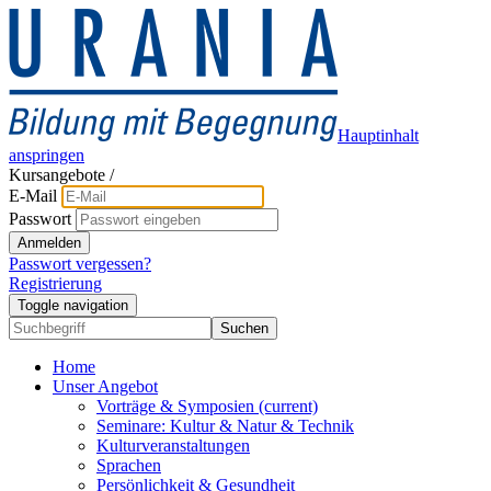
Hauptinhalt
anspringen
Kursangebote
/
E-Mail
Passwort
Anmelden
Passwort vergessen?
Registrierung
Toggle navigation
Suchen
Home
Unser Angebot
Vorträge & Symposien
(current)
Seminare: Kultur & Natur & Technik
Kulturveranstaltungen
Sprachen
Persönlichkeit & Gesundheit