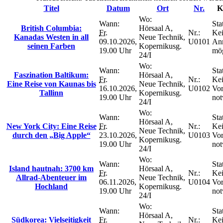
Titel
Datum
Ort
Nr.
K
Wo:
Wann:
Sta
British Columbia:
Hörsaal A,
Fr.
Nr.:
Ke
Kanadas Westen in all
Neue Technik,
09.10.2026,
U0101
An
seinen Farben
Kopernikusg.
19.00 Uhr
mög
24/I
Wo:
Wann:
Sta
Faszination Baltikum:
Hörsaal A,
Fr.
Nr.:
Ke
Eine Reise von Kaunas bis
Neue Technik,
16.10.2026,
U0102
Vo
Tallinn
Kopernikusg.
19.00 Uhr
not
24/I
Wo:
Wann:
Sta
Hörsaal A,
New York City: Eine Reise
Fr.
Nr.:
Ke
Neue Technik,
durch den „Big Apple“
23.10.2026,
U0103
Vo
Kopernikusg.
19.00 Uhr
not
24/I
Wo:
Wann:
Sta
Island hautnah: 3700 km
Hörsaal A,
Fr.
Nr.:
Ke
Allrad-Abenteuer im
Neue Technik,
06.11.2026,
U0104
Vo
Hochland
Kopernikusg.
19.00 Uhr
not
24/I
Wo:
Wann:
Sta
Hörsaal A,
Südkorea: Vielseitigkeit
Fr.
Nr.:
Ke