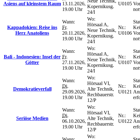
Neue Technik,
Asiens auf kleinstem Raum
13.11.2026,
U0105
Vo
Kopernikusg.
19.00 Uhr
not
24/I
Wo:
Wann:
Sta
Hörsaal A,
Kappadokien: Reise ins
Fr.
Nr.:
Ke
Neue Technik,
Herz Anatoliens
20.11.2026,
U0106
Vo
Kopernikusg.
19.00 Uhr
not
24/I
Wo:
Wann:
Sta
Hörsaal A,
Bali - Indonesien: Insel der
Fr.
Nr.:
Ke
Neue Technik,
Götter
27.11.2026,
U0107
Vo
Kopernikusg.
19.00 Uhr
not
24/I
Wo:
Wann:
Sta
Hörsaal VI,
Di.
Nr.:
Ke
Demokratieverfall
Alte Technik,
29.09.2026,
U0121
An
Rechbauerstr.
19.00 Uhr
erf
12/P
Wo:
Wann:
Sta
Hörsaal VI,
Di.
Nr.:
Ke
Seriöse Medien
Alte Technik,
06.10.2026,
U0122
An
Rechbauerstr.
19.00 Uhr
erf
12/P
Wo:
Wann:
Sta