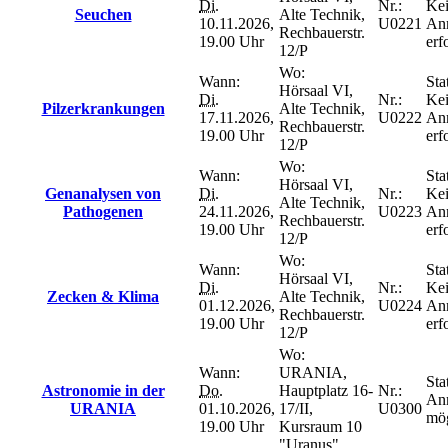
Di.
Nr.:
Ke
Seuchen
Alte Technik,
10.11.2026,
U0221
An
Rechbauerstr.
19.00 Uhr
erf
12/P
Wo:
Wann:
Sta
Hörsaal VI,
Di.
Nr.:
Ke
Pilzerkrankungen
Alte Technik,
17.11.2026,
U0222
An
Rechbauerstr.
19.00 Uhr
erf
12/P
Wo:
Wann:
Sta
Hörsaal VI,
Genanalysen von
Di.
Nr.:
Ke
Alte Technik,
Pathogenen
24.11.2026,
U0223
An
Rechbauerstr.
19.00 Uhr
erf
12/P
Wo:
Wann:
Sta
Hörsaal VI,
Di.
Nr.:
Ke
Zecken & Klima
Alte Technik,
01.12.2026,
U0224
An
Rechbauerstr.
19.00 Uhr
erf
12/P
Wo:
Wann:
URANIA,
Sta
Astronomie in der
Do.
Hauptplatz 16-
Nr.:
An
URANIA
01.10.2026,
17/II,
U0300
mög
19.00 Uhr
Kursraum 10
"Uranus"