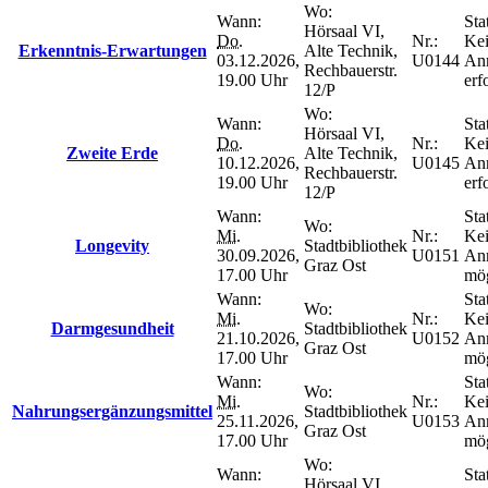
Wo:
Wann:
Sta
Hörsaal VI,
Do.
Nr.:
Ke
Erkenntnis-Erwartungen
Alte Technik,
03.12.2026,
U0144
An
Rechbauerstr.
19.00 Uhr
erf
12/P
Wo:
Wann:
Sta
Hörsaal VI,
Do.
Nr.:
Ke
Zweite Erde
Alte Technik,
10.12.2026,
U0145
An
Rechbauerstr.
19.00 Uhr
erf
12/P
Wann:
Sta
Wo:
Mi.
Nr.:
Ke
Longevity
Stadtbibliothek
30.09.2026,
U0151
An
Graz Ost
17.00 Uhr
mög
Wann:
Sta
Wo:
Mi.
Nr.:
Ke
Darmgesundheit
Stadtbibliothek
21.10.2026,
U0152
An
Graz Ost
17.00 Uhr
mög
Wann:
Sta
Wo:
Mi.
Nr.:
Ke
Nahrungsergänzungsmittel
Stadtbibliothek
25.11.2026,
U0153
An
Graz Ost
17.00 Uhr
mög
Wo:
Wann:
Sta
Hörsaal VI,