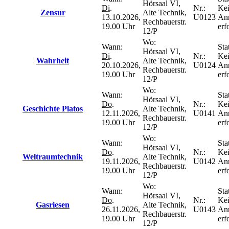
Hörsaal VI,
Di.
Nr.:
Ke
Zensur
Alte Technik,
13.10.2026,
U0123
An
Rechbauerstr.
19.00 Uhr
erf
12/P
Wo:
Wann:
Sta
Hörsaal VI,
Di.
Nr.:
Ke
Wahrheit
Alte Technik,
20.10.2026,
U0124
An
Rechbauerstr.
19.00 Uhr
erf
12/P
Wo:
Wann:
Sta
Hörsaal VI,
Do.
Nr.:
Ke
Geschichte Platos
Alte Technik,
12.11.2026,
U0141
An
Rechbauerstr.
19.00 Uhr
erf
12/P
Wo:
Wann:
Sta
Hörsaal VI,
Do.
Nr.:
Ke
Weltraumtechnik
Alte Technik,
19.11.2026,
U0142
An
Rechbauerstr.
19.00 Uhr
erf
12/P
Wo:
Wann:
Sta
Hörsaal VI,
Do.
Nr.:
Ke
Gasriesen
Alte Technik,
26.11.2026,
U0143
An
Rechbauerstr.
19.00 Uhr
erf
12/P