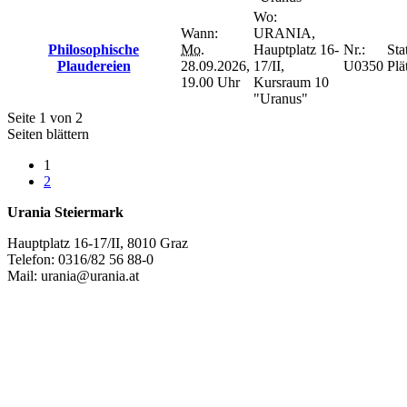
Wo:
Wann:
URANIA,
Philosophische
Mo.
Hauptplatz 16-
Nr.:
Sta
Plaudereien
28.09.2026,
17/II,
U0350
Plä
19.00 Uhr
Kursraum 10
"Uranus"
Seite 1 von 2
Seiten blättern
1
2
Urania Steiermark
Hauptplatz 16-17/II, 8010 Graz
Telefon: 0316/82 56 88-0
Mail: urania@urania.at