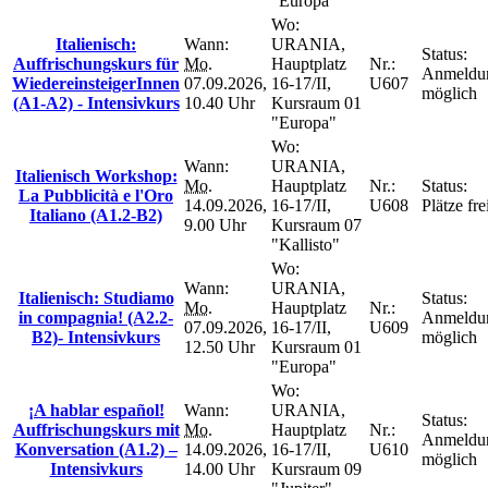
"Europa"
Wo:
Italienisch:
Wann:
URANIA,
Status:
Auffrischungskurs für
Mo.
Hauptplatz
Nr.:
Anmeldu
WiedereinsteigerInnen
07.09.2026,
16-17/II,
U607
möglich
(A1-A2) - Intensivkurs
10.40 Uhr
Kursraum 01
"Europa"
Wo:
Wann:
URANIA,
Italienisch Workshop:
Mo.
Hauptplatz
Nr.:
Status:
La Pubblicità e l'Oro
14.09.2026,
16-17/II,
U608
Plätze fre
Italiano (A1.2-B2)
9.00 Uhr
Kursraum 07
"Kallisto"
Wo:
Wann:
URANIA,
Italienisch: Studiamo
Status:
Mo.
Hauptplatz
Nr.:
in compagnia! (A2.2-
Anmeldu
07.09.2026,
16-17/II,
U609
B2)- Intensivkurs
möglich
12.50 Uhr
Kursraum 01
"Europa"
Wo:
¡A hablar español!
Wann:
URANIA,
Status:
Auffrischungskurs mit
Mo.
Hauptplatz
Nr.:
Anmeldu
Konversation (A1.2) –
14.09.2026,
16-17/II,
U610
möglich
Intensivkurs
14.00 Uhr
Kursraum 09