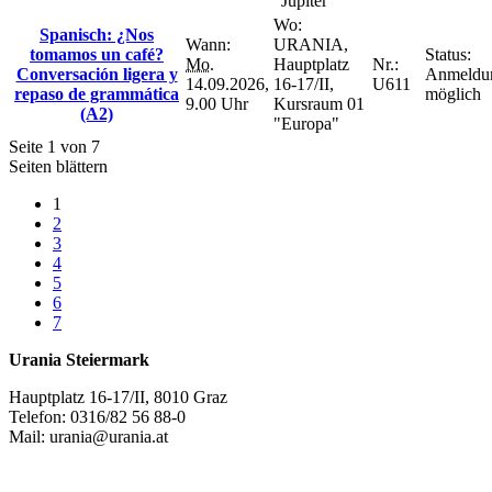
"Jupiter"
Wo:
Spanisch: ¿Nos
Wann:
URANIA,
tomamos un café?
Status:
Mo.
Hauptplatz
Nr.:
Conversación ligera y
Anmeldu
14.09.2026,
16-17/II,
U611
repaso de grammática
möglich
9.00 Uhr
Kursraum 01
(A2)
"Europa"
Seite 1 von 7
Seiten blättern
1
2
3
4
5
6
7
Urania Steiermark
Hauptplatz 16-17/II, 8010 Graz
Telefon: 0316/82 56 88-0
Mail: urania@urania.at