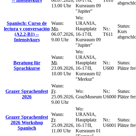
-- Intensivkurs
06.07.2026,
16-17/II,
T610
abgeschl
13.00 Uhr
Kursraum 09
"Jupiter"
Wo:
Spanisch: Curso de
Wann:
URANIA,
Status:
lectura y conversación
Mo.
Hauptplatz
Nr.:
Kurs
(A2.2-B1) --
06.07.2026,
16-17/II,
T611
abgeschl
Intensivkurs
9.00 Uhr
Kursraum 09
"Jupiter"
Wo:
Wann:
URANIA,
Beratung für
Mi.
Hauptplatz
Nr.:
Status:
Sprachkurse
23.09.2026,
16-17/II,
U600
Plätze fre
10.00 Uhr
Kursraum 02
"Merkur"
Wann:
Grazer Sprachenfest
Fr.
Wo:
Nr.:
Status:
2026
25.09.2026,
GrazMuseum
U6000
Plätze fre
9.00 Uhr
Wo:
Wann:
URANIA,
Grazer Sprachenfest
Fr.
Hauptplatz
Nr.:
Status:
2026 Workshop
25.09.2026,
16-17/II,
U6001
Plätze fre
Spanisch
11.00 Uhr
Kursraum 01