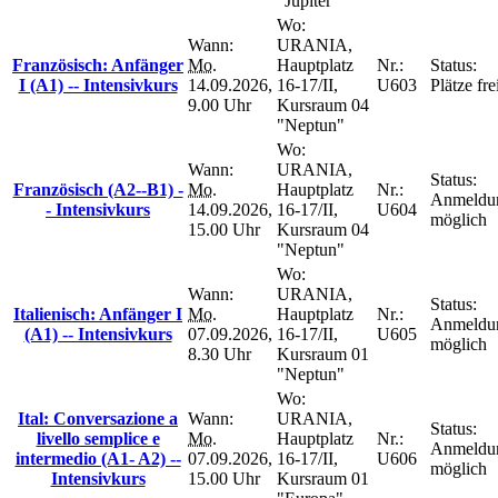
"Jupiter"
Wo:
Wann:
URANIA,
Französisch: Anfänger
Mo.
Hauptplatz
Nr.:
Status:
I (A1) -- Intensivkurs
14.09.2026,
16-17/II,
U603
Plätze fre
9.00 Uhr
Kursraum 04
"Neptun"
Wo:
Wann:
URANIA,
Status:
Französisch (A2--B1) -
Mo.
Hauptplatz
Nr.:
Anmeldu
- Intensivkurs
14.09.2026,
16-17/II,
U604
möglich
15.00 Uhr
Kursraum 04
"Neptun"
Wo:
Wann:
URANIA,
Status:
Italienisch: Anfänger I
Mo.
Hauptplatz
Nr.:
Anmeldu
(A1) -- Intensivkurs
07.09.2026,
16-17/II,
U605
möglich
8.30 Uhr
Kursraum 01
"Neptun"
Wo:
Ital: Conversazione a
Wann:
URANIA,
Status:
livello semplice e
Mo.
Hauptplatz
Nr.:
Anmeldu
intermedio (A1- A2) --
07.09.2026,
16-17/II,
U606
möglich
Intensivkurs
15.00 Uhr
Kursraum 01