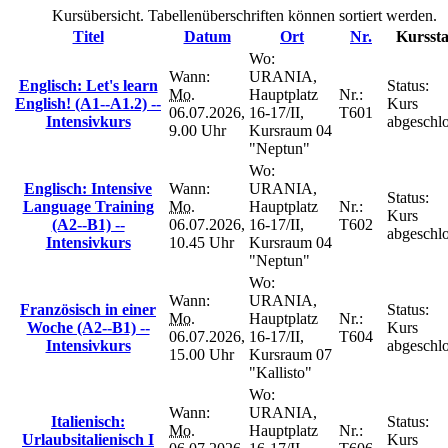
Kursübersicht. Tabellenüberschriften können sortiert werden.
Titel
Datum
Ort
Nr.
Kurssta
Wo:
Wann:
URANIA,
Englisch: Let's learn
Status:
Mo.
Hauptplatz
Nr.:
English! (A1--A1.2) --
Kurs
06.07.2026,
16-17/II,
T601
Intensivkurs
abgeschl
9.00 Uhr
Kursraum 04
"Neptun"
Wo:
Englisch: Intensive
Wann:
URANIA,
Status:
Language Training
Mo.
Hauptplatz
Nr.:
Kurs
(A2--B1) --
06.07.2026,
16-17/II,
T602
abgeschl
Intensivkurs
10.45 Uhr
Kursraum 04
"Neptun"
Wo:
Wann:
URANIA,
Französisch in einer
Status:
Mo.
Hauptplatz
Nr.:
Woche (A2--B1) --
Kurs
06.07.2026,
16-17/II,
T604
Intensivkurs
abgeschl
15.00 Uhr
Kursraum 07
"Kallisto"
Wo:
Wann:
URANIA,
Italienisch:
Status:
Mo.
Hauptplatz
Nr.:
Urlaubsitalienisch I
Kurs