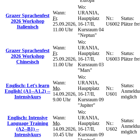
"Europa"
Wo:
Wann:
URANIA,
Grazer Sprachenfest
Fr.
Hauptplatz
Nr.:
Status:
2026 Workshop
25.09.2026,
16-17/II,
U6002
Plätze fre
Italienisch
11.00 Uhr
Kursraum 04
"Neptun"
Wo:
Wann:
URANIA,
Grazer Sprachenfest
Fr.
Hauptplatz
Nr.:
Status:
2026 Workshop
25.09.2026,
16-17/II,
U6003
Plätze fre
Chinesisch
11.00 Uhr
Kursraum 03
"Mars"
Wo:
Wann:
URANIA,
Englisch: Let's learn
Status:
Mo.
Hauptplatz
Nr.:
English! (A1--A1.2) --
Anmeldu
14.09.2026,
16-17/II,
U601
Intensivkurs
möglich
9.00 Uhr
Kursraum 09
"Jupiter"
Wo:
Englisch: Intensive
Wann:
URANIA,
Status:
Language Training
Mo.
Hauptplatz
Nr.:
Anmeldu
(A2--B1) --
14.09.2026,
16-17/II,
U602
möglich
Intensivkurs
10.45 Uhr
Kursraum 09