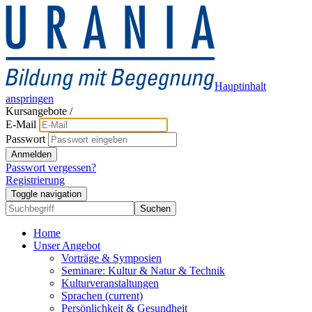
Hauptinhalt
anspringen
Kursangebote
/
E-Mail
Passwort
Anmelden
Passwort vergessen?
Registrierung
Toggle navigation
Suchen
Home
Unser Angebot
Vorträge & Symposien
Seminare: Kultur & Natur & Technik
Kulturveranstaltungen
Sprachen
(current)
Persönlichkeit & Gesundheit