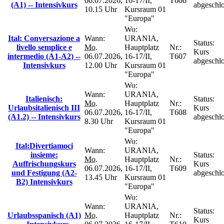
06.07.2026,
16-17/II,
T606
(A1) -- Intensivkurs
abgeschl
10.15 Uhr
Kursraum 01
"Europa"
Wo:
Ital: Conversazione a
Wann:
URANIA,
Status:
livello semplice e
Mo.
Hauptplatz
Nr.:
Kurs
intermedio (A1-A2) --
06.07.2026,
16-17/II,
T607
abgeschl
Intensivkurs
12.00 Uhr
Kursraum 01
"Europa"
Wo:
Wann:
URANIA,
Italienisch:
Status:
Mo.
Hauptplatz
Nr.:
Urlaubsitalienisch III
Kurs
06.07.2026,
16-17/II,
T608
(A1.2) -- Intensivkurs
abgeschl
8.30 Uhr
Kursraum 01
"Europa"
Wo:
Ital:Divertiamoci
Wann:
URANIA,
insieme:
Status:
Mo.
Hauptplatz
Nr.:
Auffrischungskurs
Kurs
06.07.2026,
16-17/II,
T609
und Festigung (A2-
abgeschl
13.45 Uhr
Kursraum 01
B2) Intensivkurs
"Europa"
Wo:
Wann:
URANIA,
Status:
Urlaubsspanisch (A1)
Mo.
Hauptplatz
Nr.:
Kurs