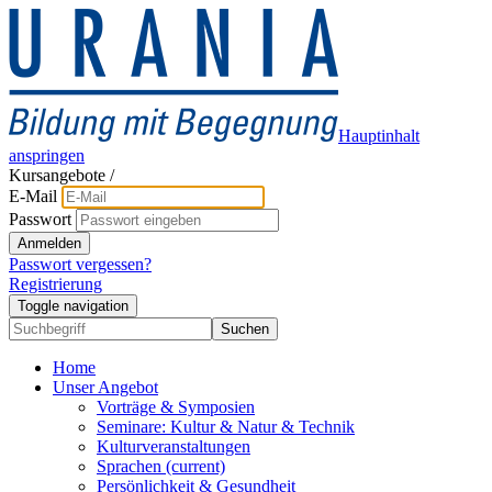
Hauptinhalt
anspringen
Kursangebote
/
E-Mail
Passwort
Anmelden
Passwort vergessen?
Registrierung
Toggle navigation
Suchen
Home
Unser Angebot
Vorträge & Symposien
Seminare: Kultur & Natur & Technik
Kulturveranstaltungen
Sprachen
(current)
Persönlichkeit & Gesundheit