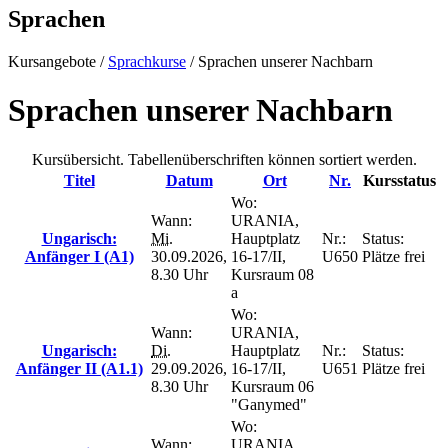
Sprachen
Kursangebote
/
Sprachkurse
/
Sprachen unserer Nachbarn
Sprachen unserer Nachbarn
Kursübersicht. Tabellenüberschriften können sortiert werden.
Titel
Datum
Ort
Nr.
Kursstatus
Wo:
Wann:
URANIA,
Ungarisch:
Mi.
Hauptplatz
Nr.:
Status:
Anfänger I (A1)
30.09.2026,
16-17/II,
U650
Plätze frei
8.30 Uhr
Kursraum 08
a
Wo:
Wann:
URANIA,
Ungarisch:
Di.
Hauptplatz
Nr.:
Status:
Anfänger II (A1.1)
29.09.2026,
16-17/II,
U651
Plätze frei
8.30 Uhr
Kursraum 06
"Ganymed"
Wo:
Wann:
URANIA,