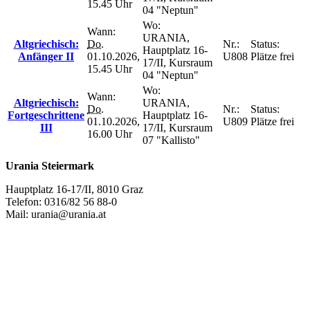
15.45 Uhr
04 "Neptun"
Wo:
Wann:
URANIA,
Altgriechisch:
Do.
Nr.:
Status:
Hauptplatz 16-
Anfänger II
01.10.2026,
U808
Plätze frei
17/II, Kursraum
15.45 Uhr
04 "Neptun"
Wo:
Wann:
Altgriechisch:
URANIA,
Do.
Nr.:
Status:
Fortgeschrittene
Hauptplatz 16-
01.10.2026,
U809
Plätze frei
III
17/II, Kursraum
16.00 Uhr
07 "Kallisto"
Urania Steiermark
Hauptplatz 16-17/II, 8010 Graz
Telefon: 0316/82 56 88-0
Mail: urania@urania.at