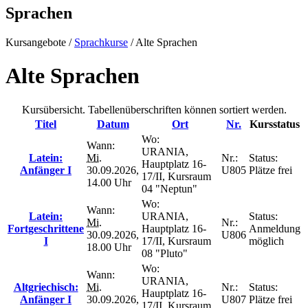
Sprachen
Kursangebote
/
Sprachkurse
/
Alte Sprachen
Alte Sprachen
Kursübersicht. Tabellenüberschriften können sortiert werden.
Titel
Datum
Ort
Nr.
Kursstatus
Wo:
Wann:
URANIA,
Latein:
Mi.
Nr.:
Status:
Hauptplatz 16-
Anfänger I
30.09.2026,
U805
Plätze frei
17/II, Kursraum
14.00 Uhr
04 "Neptun"
Wo:
Wann:
Latein:
URANIA,
Status:
Mi.
Nr.:
Fortgeschrittene
Hauptplatz 16-
Anmeldung
30.09.2026,
U806
I
17/II, Kursraum
möglich
18.00 Uhr
08 "Pluto"
Wo:
Wann:
URANIA,
Altgriechisch:
Mi.
Nr.:
Status:
Hauptplatz 16-
Anfänger I
30.09.2026,
U807
Plätze frei
17/II, Kursraum