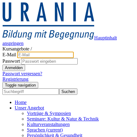
Hauptinhalt
anspringen
Kursangebote
/
E-Mail
Passwort
Anmelden
Passwort vergessen?
Registrierung
Toggle navigation
Suchen
Home
Unser Angebot
Vorträge & Symposien
Seminare: Kultur & Natur & Technik
Kulturveranstaltungen
Sprachen
(current)
Persönlichkeit & Gesundheit