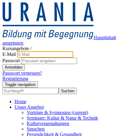
Hauptinhalt
anspringen
Kursangebote
/
E-Mail
Passwort
Anmelden
Passwort vergessen?
Registrierung
Toggle navigation
Suchen
Home
Unser Angebot
Vorträge & Symposien
(current)
Seminare: Kultur & Natur & Technik
Kulturveranstaltungen
Sprachen
Persönlichkeit & Gesundheit