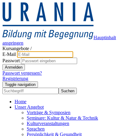
Hauptinhalt
anspringen
Kursangebote
/
E-Mail
Passwort
Anmelden
Passwort vergessen?
Registrierung
Toggle navigation
Suchen
Home
Unser Angebot
Vorträge & Symposien
Seminare: Kultur & Natur & Technik
Kulturveranstaltungen
Sprachen
Persönlichkeit & Gesundheit