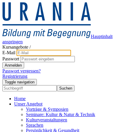
Hauptinhalt
anspringen
Kursangebote
/
E-Mail
Passwort
Anmelden
Passwort vergessen?
Registrierung
Toggle navigation
Suchen
Home
Unser Angebot
Vorträge & Symposien
Seminare: Kultur & Natur & Technik
Kulturveranstaltungen
Sprachen
Persönlichkeit & Gesundheit