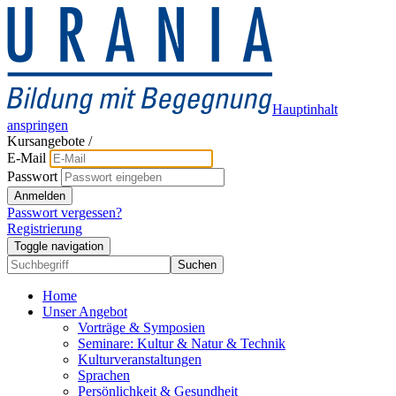
Hauptinhalt
anspringen
Kursangebote
/
E-Mail
Passwort
Anmelden
Passwort vergessen?
Registrierung
Toggle navigation
Suchen
Home
Unser Angebot
Vorträge & Symposien
Seminare: Kultur & Natur & Technik
Kulturveranstaltungen
Sprachen
Persönlichkeit & Gesundheit