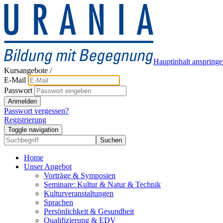
Hauptinhalt anspring
Kursangebote
/
E-Mail
Passwort
Anmelden
Passwort vergessen?
Registrierung
Toggle navigation
Suchen
Home
Unser Angebot
Vorträge & Symposien
Seminare: Kultur & Natur & Technik
Kulturveranstaltungen
Sprachen
Persönlichkeit & Gesundheit
Qualifizierung & EDV