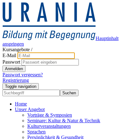
Hauptinhalt
anspringen
Kursangebote
/
E-Mail
Passwort
Anmelden
Passwort vergessen?
Registrierung
Toggle navigation
Suchen
Home
Unser Angebot
Vorträge & Symposien
Seminare: Kultur & Natur & Technik
Kulturveranstaltungen
Sprachen
Persönlichkeit & Gesundheit