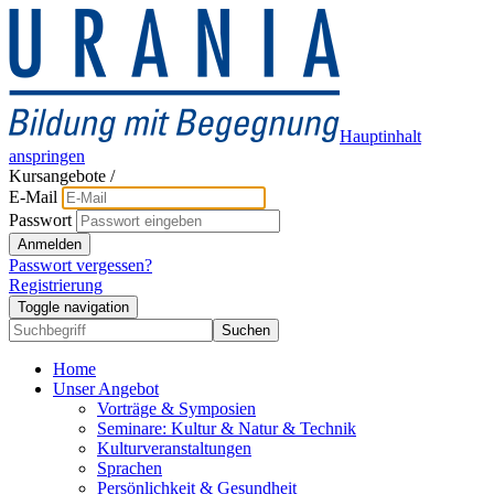
Hauptinhalt
anspringen
Kursangebote
/
E-Mail
Passwort
Anmelden
Passwort vergessen?
Registrierung
Toggle navigation
Suchen
Home
Unser Angebot
Vorträge & Symposien
Seminare: Kultur & Natur & Technik
Kulturveranstaltungen
Sprachen
Persönlichkeit & Gesundheit