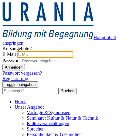
Hauptinhalt
anspringen
Kursangebote
/
E-Mail
Passwort
Anmelden
Passwort vergessen?
Registrierung
Toggle navigation
Suchen
Home
Unser Angebot
Vorträge & Symposien
Seminare: Kultur & Natur & Technik
Kulturveranstaltungen
Sprachen
Persönlichkeit & Gesundheit