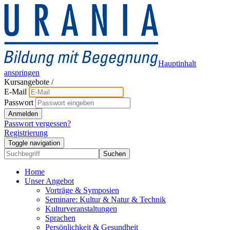
Hauptinhalt
anspringen
Kursangebote
/
E-Mail
Passwort
Anmelden
Passwort vergessen?
Registrierung
Toggle navigation
Suchen
Home
Unser Angebot
Vorträge & Symposien
Seminare: Kultur & Natur & Technik
Kulturveranstaltungen
Sprachen
Persönlichkeit & Gesundheit