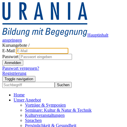
Hauptinhalt
anspringen
Kursangebote
/
E-Mail
Passwort
Anmelden
Passwort vergessen?
Registrierung
Toggle navigation
Suchen
Home
Unser Angebot
Vorträge & Symposien
Seminare: Kultur & Natur & Technik
Kulturveranstaltungen
Sprachen
Persönlichkeit & Gesundheit