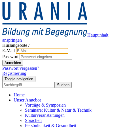
Hauptinhalt
anspringen
Kursangebote
/
E-Mail
Passwort
Anmelden
Passwort vergessen?
Registrierung
Toggle navigation
Suchen
Home
Unser Angebot
Vorträge & Symposien
Seminare: Kultur & Natur & Technik
Kulturveranstaltungen
Sprachen
Persönlichkeit & Gesundheit