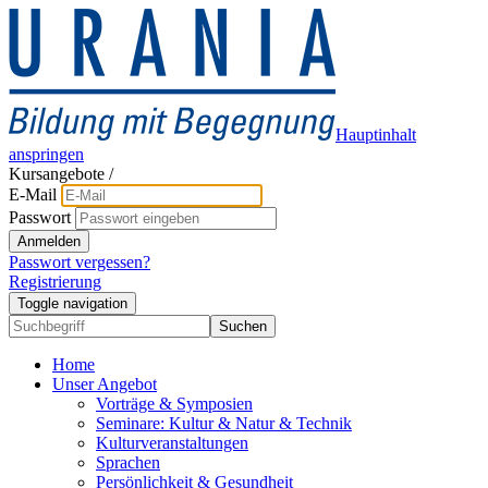
Hauptinhalt
anspringen
Kursangebote
/
E-Mail
Passwort
Anmelden
Passwort vergessen?
Registrierung
Toggle navigation
Suchen
Home
Unser Angebot
Vorträge & Symposien
Seminare: Kultur & Natur & Technik
Kulturveranstaltungen
Sprachen
Persönlichkeit & Gesundheit