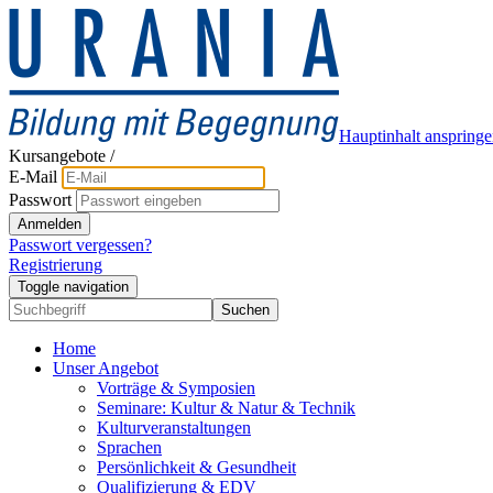
Hauptinhalt anspring
Kursangebote
/
E-Mail
Passwort
Anmelden
Passwort vergessen?
Registrierung
Toggle navigation
Suchen
Home
Unser Angebot
Vorträge & Symposien
Seminare: Kultur & Natur & Technik
Kulturveranstaltungen
Sprachen
Persönlichkeit & Gesundheit
Qualifizierung & EDV