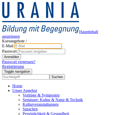
Hauptinhalt
anspringen
Kursangebote
/
E-Mail
Passwort
Anmelden
Passwort vergessen?
Registrierung
Toggle navigation
Suchen
Home
Unser Angebot
Vorträge & Symposien
Seminare: Kultur & Natur & Technik
Kulturveranstaltungen
Sprachen
Persönlichkeit & Gesundheit