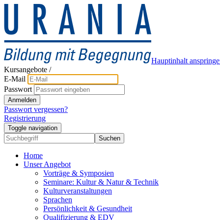
Hauptinhalt anspring
Kursangebote
/
E-Mail
Passwort
Anmelden
Passwort vergessen?
Registrierung
Toggle navigation
Suchen
Home
Unser Angebot
Vorträge & Symposien
Seminare: Kultur & Natur & Technik
Kulturveranstaltungen
Sprachen
Persönlichkeit & Gesundheit
Qualifizierung & EDV