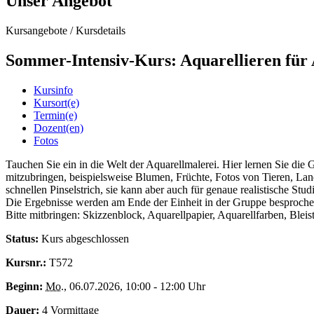
Unser Angebot
Kursangebote
/
Kursdetails
Sommer-Intensiv-Kurs: Aquarellieren für 
Kursinfo
Kursort(e)
Termin(e)
Dozent(en)
Fotos
Tauchen Sie ein in die Welt der Aquarellmalerei. Hier lernen Sie die
mitzubringen, beispielsweise Blumen, Früchte, Fotos von Tieren, Land
schnellen Pinselstrich, sie kann aber auch für genaue realistische St
Die Ergebnisse werden am Ende der Einheit in der Gruppe besproche
Bitte mitbringen: Skizzenblock, Aquarellpapier, Aquarellfarben, Blei
Status:
Kurs abgeschlossen
Kursnr.:
T572
Beginn:
Mo.
, 06.07.2026, 10:00 - 12:00 Uhr
Dauer:
4 Vormittage