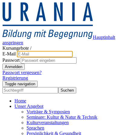
Hauptinhalt
anspringen
Kursangebote
/
E-Mail
Passwort
Anmelden
Passwort vergessen?
Registrierung
Toggle navigation
Suchen
Home
Unser Angebot
Vorträge & Symposien
Seminare: Kultur & Natur & Technik
Kulturveranstaltungen
Sprachen
Persönlichkeit & Gesundheit