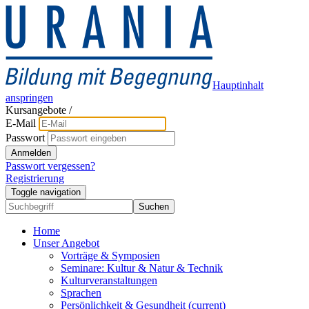
Hauptinhalt
anspringen
Kursangebote
/
E-Mail
Passwort
Anmelden
Passwort vergessen?
Registrierung
Toggle navigation
Suchen
Home
Unser Angebot
Vorträge & Symposien
Seminare: Kultur & Natur & Technik
Kulturveranstaltungen
Sprachen
Persönlichkeit & Gesundheit
(current)