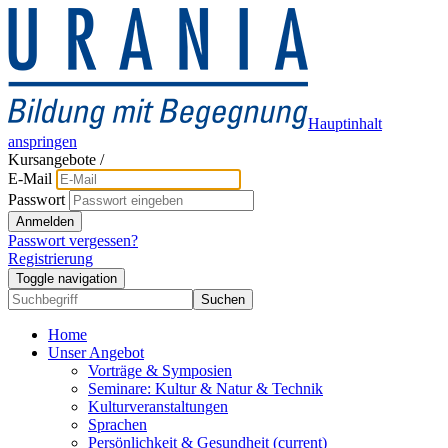
Hauptinhalt
anspringen
Kursangebote
/
E-Mail
Passwort
Anmelden
Passwort vergessen?
Registrierung
Toggle navigation
Suchen
Home
Unser Angebot
Vorträge & Symposien
Seminare: Kultur & Natur & Technik
Kulturveranstaltungen
Sprachen
Persönlichkeit & Gesundheit
(current)