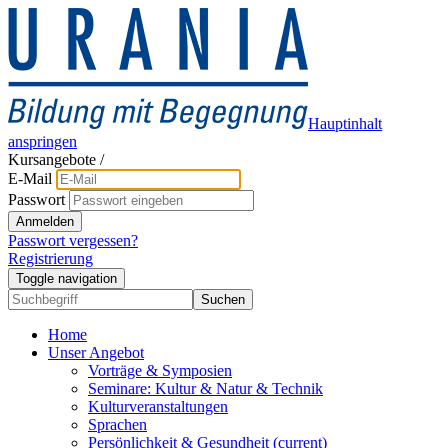
Hauptinhalt
anspringen
Kursangebote
/
E-Mail
Passwort
Anmelden
Passwort vergessen?
Registrierung
Toggle navigation
Suchen
Home
Unser Angebot
Vorträge & Symposien
Seminare: Kultur & Natur & Technik
Kulturveranstaltungen
Sprachen
Persönlichkeit & Gesundheit
(current)