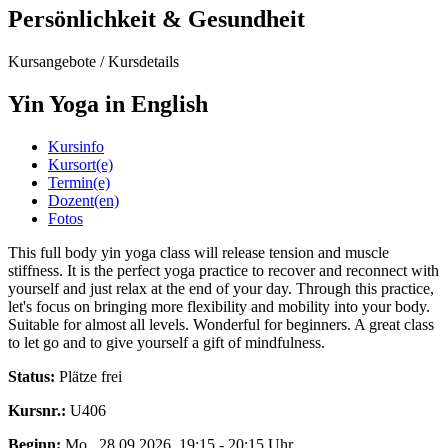
Persönlichkeit & Gesundheit
Kursangebote
/
Kursdetails
Yin Yoga in English
Kursinfo
Kursort(e)
Termin(e)
Dozent(en)
Fotos
This full body yin yoga class will release tension and muscle
stiffness. It is the perfect yoga practice to recover and reconnect with
yourself and just relax at the end of your day. Through this practice,
let's focus on bringing more flexibility and mobility into your body.
Suitable for almost all levels. Wonderful for beginners. A great class
to let go and to give yourself a gift of mindfulness.
Status:
Plätze frei
Kursnr.:
U406
Beginn:
Mo.
, 28.09.2026, 19:15 - 20:15 Uhr