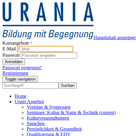
Hauptinhalt anspring
Kursangebote
/
E-Mail
Passwort
Anmelden
Passwort vergessen?
Registrierung
Toggle navigation
Suchen
Home
Unser Angebot
Vorträge & Symposien
Seminare: Kultur & Natur & Technik
(current)
Kulturveranstaltungen
Sprachen
Persönlichkeit & Gesundheit
Qualifizierung & EDV