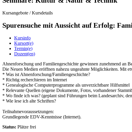
Seminare: Kultur & Natur & Technik
Kursangebote
/
Kursdetails
Spurensuche mit Aussicht auf Erfolg: Fami
Kursinfo
Kursort(e)
Termin(e)
Dozent(en)
Ahnenforschung und Familiengeschichte gewinnen zunehmend an Beli
Die Neuen Medien eröffnen nahezu ungeahnte Möglichkeiten. Mit etwa
* Was ist Ahnenforschung/Familiengeschichte?
* Richtig recherchieren im Internet
* Genealogische Computerprogramme als unverzichtbare Hilfsmittel
* Relevante Quellen (eigene Dokumente, Fotos, vorhandener Stammb
* Wo finde ich was? (geplant sind Führungen beim Landesarchiv, dem
* Wie lese ich alte Schriften?
Teilnahmevoraussetzungen:
Grundlegende EDV-Kenntnisse (Internet).
Status:
Plätze frei