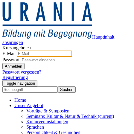
Hauptinhalt
anspringen
Kursangebote
/
E-Mail
Passwort
Anmelden
Passwort vergessen?
Registrierung
Toggle navigation
Suchen
Home
Unser Angebot
Vorträge & Symposien
Seminare: Kultur & Natur & Technik
(current)
Kulturveranstaltungen
Sprachen
Persönlichkeit & Gesundheit