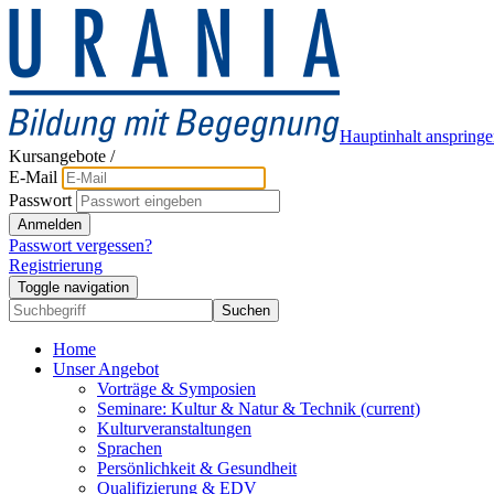
Hauptinhalt anspring
Kursangebote
/
E-Mail
Passwort
Anmelden
Passwort vergessen?
Registrierung
Toggle navigation
Suchen
Home
Unser Angebot
Vorträge & Symposien
Seminare: Kultur & Natur & Technik
(current)
Kulturveranstaltungen
Sprachen
Persönlichkeit & Gesundheit
Qualifizierung & EDV