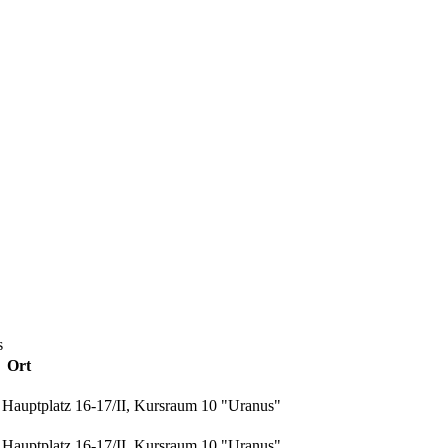
s
Ort
Hauptplatz 16-17/II, Kursraum 10 "Uranus"
Hauptplatz 16-17/II, Kursraum 10 "Uranus"