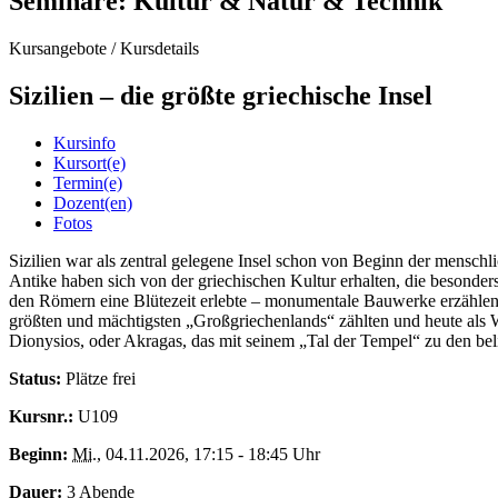
Seminare: Kultur & Natur & Technik
Kursangebote
/
Kursdetails
Sizilien – die größte griechische Insel
Kursinfo
Kursort(e)
Termin(e)
Dozent(en)
Fotos
Sizilien war als zentral gelegene Insel schon von Beginn der menschl
Antike haben sich von der griechischen Kultur erhalten, die besonders
den Römern eine Blütezeit erlebte – monumentale Bauwerke erzählen v
größten und mächtigsten „Großgriechenlands“ zählten und heute als W
Dionysios, oder Akragas, das mit seinem „Tal der Tempel“ zu den beli
Status:
Plätze frei
Kursnr.:
U109
Beginn:
Mi.
, 04.11.2026, 17:15 - 18:45 Uhr
Dauer:
3 Abende