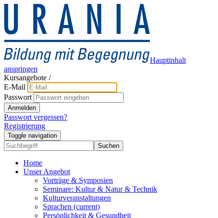
Hauptinhalt
anspringen
Kursangebote
/
E-Mail
Passwort
Anmelden
Passwort vergessen?
Registrierung
Toggle navigation
Suchen
Home
Unser Angebot
Vorträge & Symposien
Seminare: Kultur & Natur & Technik
Kulturveranstaltungen
Sprachen
(current)
Persönlichkeit & Gesundheit