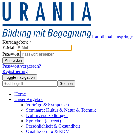
Hauptinhalt anspring
Kursangebote
/
E-Mail
Passwort
Anmelden
Passwort vergessen?
Registrierung
Toggle navigation
Suchen
Home
Unser Angebot
Vorträge & Symposien
Seminare: Kultur & Natur & Technik
Kulturveranstaltungen
Sprachen
(current)
Persönlichkeit & Gesundheit
Qualifizierung & EDV