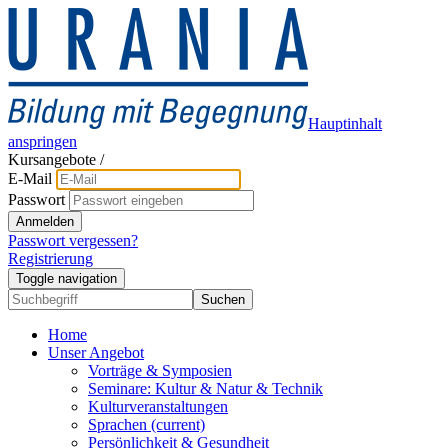
Hauptinhalt
anspringen
Kursangebote
/
E-Mail
Passwort
Anmelden
Passwort vergessen?
Registrierung
Toggle navigation
Suchen
Home
Unser Angebot
Vorträge & Symposien
Seminare: Kultur & Natur & Technik
Kulturveranstaltungen
Sprachen
(current)
Persönlichkeit & Gesundheit