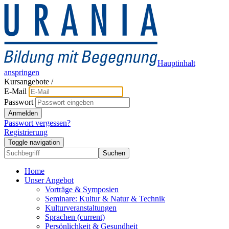
Hauptinhalt
anspringen
Kursangebote
/
E-Mail
Passwort
Anmelden
Passwort vergessen?
Registrierung
Toggle navigation
Suchen
Home
Unser Angebot
Vorträge & Symposien
Seminare: Kultur & Natur & Technik
Kulturveranstaltungen
Sprachen
(current)
Persönlichkeit & Gesundheit