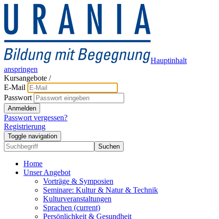
Hauptinhalt
anspringen
Kursangebote
/
E-Mail
Passwort
Anmelden
Passwort vergessen?
Registrierung
Toggle navigation
Suchen
Home
Unser Angebot
Vorträge & Symposien
Seminare: Kultur & Natur & Technik
Kulturveranstaltungen
Sprachen
(current)
Persönlichkeit & Gesundheit