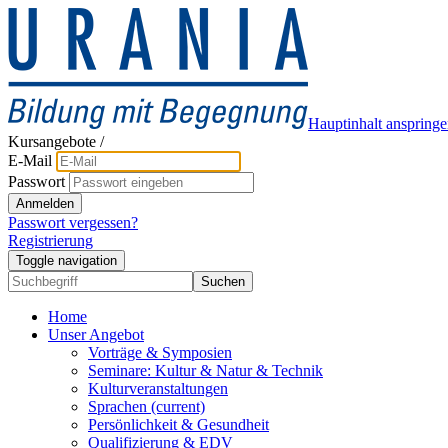
Hauptinhalt anspring
Kursangebote
/
E-Mail
Passwort
Anmelden
Passwort vergessen?
Registrierung
Toggle navigation
Suchen
Home
Unser Angebot
Vorträge & Symposien
Seminare: Kultur & Natur & Technik
Kulturveranstaltungen
Sprachen
(current)
Persönlichkeit & Gesundheit
Qualifizierung & EDV