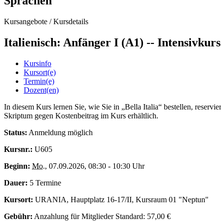
Sprachen
Kursangebote
/
Kursdetails
Italienisch: Anfänger I (A1) -- Intensivk
Kursinfo
Kursort(e)
Termin(e)
Dozent(en)
In diesem Kurs lernen Sie, wie Sie in „Bella Italia“ bestellen, reser
Skriptum gegen Kostenbeitrag im Kurs erhältlich.
Status:
Anmeldung möglich
Kursnr.:
U605
Beginn:
Mo.
, 07.09.2026, 08:30 - 10:30 Uhr
Dauer:
5 Termine
Kursort:
URANIA, Hauptplatz 16-17/II, Kursraum 01 "Neptun"
Gebühr:
Anzahlung für Mitglieder Standard: 57,00 €